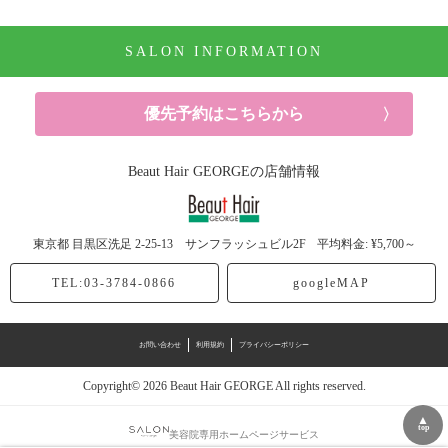
ヘアカラー (91記事)
SALON INFORMATION
パーマ (10記事)
ヘアケア (52記事)
優先予約はこちらから
シャンプー (6記事)
Beaut Hair GEORGEの店舗情報
ヘッドスパ (5記事)
東京都
目黒区洗足
2-25-13 サンフラッシュビル2F
平均料金: ¥5,700～
トリートメント (20記事)
TEL:03-3784-0866
googleMAP
スタイリング剤 (6記事)
お問い合わせ
利用規約
プライバシーポリシー
ドライヤー (1記事)
Copyright© 2026 Beaut Hair GEORGE All rights reserved.
休日 (13記事)
▲
top
美容院専用ホームページサービス