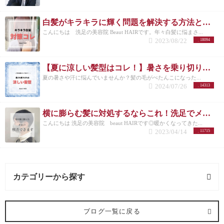
白髪がキラキラに輝く問題を解決する方法とは？白髪を活かしたカラーも紹介
こんにちは 洗足の美容院 Beaut HAIRです。年々白髪に悩まさ...
2023/08/22
18094
【夏に涼しい髪型はコレ！】暑さを乗り切りたいメンズさんにオススメの髪型とは？
夏の暑さや汗に悩んでいませんか？髪の毛がぺたんこになった...
2024/07/26
14313
横に膨らむ髪に対処するならこれ！洗足でメンズカットが得意な美容院が紹介◎
こんにちは 洗足の美容院 beaut HAIRです◎暖かくなってきた...
2023/04/14
11715
カテゴリーから探す
オススメメニュー (122記事)
ブログ一覧に戻る