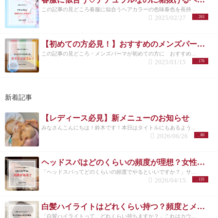
この記事の見どころ春服に似合うヘアカラーの色味春色を長持...
2025/02/27
263
【初めての方必見！】おすすめのメンズパーマスタイルとは？/洗足
この記事の見どころ・メンズパーマが初めての方に おすすめ...
2025/01/15
176
新着記事
【レディース必見】新メニューのお知らせ
みなさんこんにちは！鈴木です！本日はタイトルにもあるよう...
2026/06/26
80
ヘッドスパはどのくらいの頻度が理想？女性に多い悩みと正しい通い方
「ヘッドスパってどのくらいの頻度でやるといいですか？」サ...
2026/04/15
135
白髪ハイライトはどれくらい持つ？頻度とメンテナンスの目安を解説
「白髪ハイライトって、どれくらい持ちますか？」これはカウ...