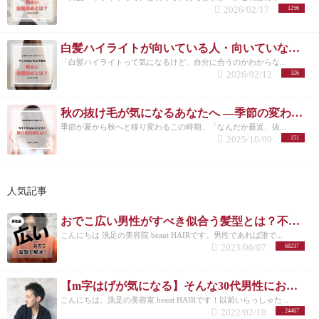
2026/02/17
1256
白髪ハイライトが向いている人・向いていない人｜後悔しない選び方 洗足
「白髪ハイライトって気になるけど、自分に合うのかわからな...
2026/02/12
326
秋の抜け毛が気になるあなたへ ―季節の変わり目に必要な頭皮ケアとは―
季節が夏から秋へと移り変わるこの時期、「なんだか最近、抜...
2025/10/09
151
人気記事
おでこ広い男性がすべき似合う髪型とは？不向きなメンズスタイルも紹介！
こんにちは 洗足の美容院 beaut HAIRです。男性であれば誰で...
2023/06/07
68237
【m字はげが気になる】そんな30代男性におすすめの髪型3選！
こんにちは。洗足の美容室 beaut HAIRです！以前いらっしゃた...
2022/02/10
24467