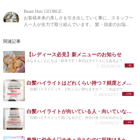
Beaut Hair GEORGE
お客様本来の美しさを引き出していく事に、スタッフ一
人一人が全力で取り組んでいます。 髪・頭皮のお悩...
関連記事
【レディース必見】新メニューのお知らせ
みなさんこんにちは！鈴木です！本日はタイトルにもあるよう...
2026/06/26
80
白髪ハイライトはどれくらい持つ？頻度とメンテナンスの目安を解説
「白髪ハイライトって、どれくらい持ちますか？」これはカウ...
2026/02/17
1256
白髪ハイライトが向いている人・向いていない人｜後悔しない選び方 洗足
「白髪ハイライトって気になるけど、自分に合うのかわからな...
2026/02/12
326
春服に似合う♡ナチュラルなのに垢抜けるヘアカラー特集