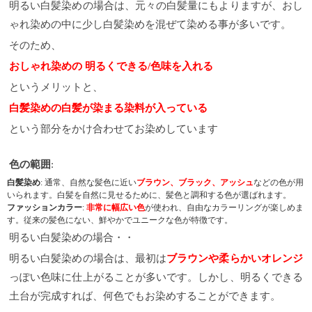
明るい白髪染めの場合は、元々の白髪量にもよりますが、おし
ゃれ染めの中に少し白髪染めを混ぜて染める事が多いです。
そのため、
おしゃれ染めの 明るくできる/色味を入れる
というメリットと、
白髪染めの白髪が染まる染料が入っている
という部分をかけ合わせてお染めしています
色の範囲
:
白髪染め
: 通常、自然な髪色に近い
ブラウン、ブラック、アッシュ
などの色が用
いられます。白髪を自然に見せるために、髪色と調和する色が選ばれます。
ファッションカラー
:
非常に幅広い色
が使われ、自由なカラーリングが楽しめま
す。従来の髪色にない、鮮やかでユニークな色が特徴です。
明るい白髪染めの場合・・
明るい白髪染めの場合は、最初は
ブラウンや柔らかいオレンジ
っぽい色味に仕上がることが多いです。しかし、明るくできる
土台が完成すれば、何色でもお染めすることができます。