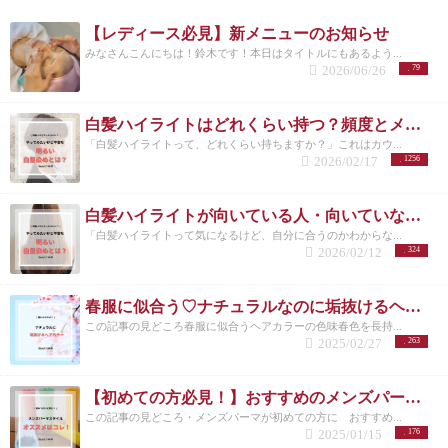
【レディース必見】新メニューのお知らせ
みなさんこんにちは！鈴木です！本日はタイトルにもあるよう...
2026/06/26
79
白髪ハイライトはどれくらい持つ？頻度とメンテナンスの目安を解説
「白髪ハイライトって、どれくらい持ちますか？」これはカウ...
2026/02/17
1256
白髪ハイライトが向いている人・向いていない人｜後悔しない選び方 洗足
「白髪ハイライトって気になるけど、自分に合うのかわからな...
2026/02/12
324
春服に似合う♡ナチュラルなのに垢抜けるヘアカラー特集
この記事の見どころ春服に似合うヘアカラーの色味春色を長持...
2025/02/27
263
【初めての方必見！】おすすめのメンズパーマスタイルとは？/洗足
この記事の見どころ・メンズパーマが初めての方に おすすめ...
2025/01/15
176