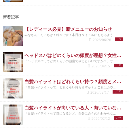
新着記事
【レディース必見】新メニューのお知らせ
みなさんこんにちは！鈴木です！本日はタイトルにもあるよう...
2026/06/26
79
ヘッドスパはどのくらいの頻度が理想？女性に多い悩みと正しい通い方
「ヘッドスパってどのくらいの頻度でやるといいですか？」サ...
2026/04/15
135
白髪ハイライトはどれくらい持つ？頻度とメンテナンスの目安を解説
「白髪ハイライトって、どれくらい持ちますか？」これはカウ...
2026/02/17
1256
白髪ハイライトが向いている人・向いていない人｜後悔しない選び方 洗足
「白髪ハイライトって気になるけど、自分に合うのかわからな...
2026/02/12
324