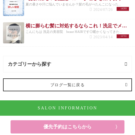
夏の暑さや汗に悩んでいませんか？髪の毛がぺたんこになった...
2024/07/26
14293
横に膨らむ髪に対処するならこれ！洗足でメンズカットが得意な美容院が紹介◎
こんにちは 洗足の美容院 beaut HAIRです◎暖かくなってきた...
2023/04/14
11711
カテゴリーから探す
オススメメニュー (122記事)
ブログ一覧に戻る
ヘアカラー (91記事)
SALON INFORMATION
パーマ (10記事)
ヘアケア (52記事)
優先予約はこちらから