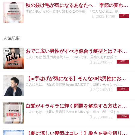
秋の抜け毛が気になるあなたへ ―季節の変わり目に必要な頭皮ケアとは―
季節が夏から秋へと移り変わるこの時期、「なんだか最近、抜...
2025/10/09
151
人気記事
おでこ広い男性がすべき似合う髪型とは？不向きなメンズスタイルも紹介！
こんにちは 洗足の美容院 beaut HAIRです。男性であれば誰で...
2023/06/07
68231
【m字はげが気になる】そんな30代男性におすすめの髪型3選！
こんにちは。洗足の美容室 beaut HAIRです！以前いらっしゃた...
2022/02/10
24461
白髪がキラキラに輝く問題を解決する方法とは？白髪を活かしたカラーも紹介
こんにちは 洗足の美容院 Beaut HAIRです。年々白髪に悩まさ...
2023/08/22
18084
【夏に涼しい髪型はコレ！】暑さを乗り切りたいメンズさんにオススメの髪型とは？