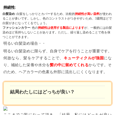
持続性
:
白髪染め
: 白髪をしっかりとカバーするため、比較的
持続性が高い染料
が使われ
ることが多いです。しかし、色のコントラストがつきやすいため、3週間ほどで
白髪がきになってくるでしょう。
ファッションカラー
: 色の
持続性は使用する製品によります
が、一般的には白髪
染めほど長持ちしないことがあります。ただし、繰り返し染めることで色を保
つことができます。
明るい白髪染め場合・・
明るい白髪染めに限らず、自身でケアを行うことが重要です。
何故なら、髪をケアすることで、
キューティクルが強固
にな
り、補給した栄養や水分を
髪の中に留めてくれる
からです。そ
のため、ヘアカラーの色素も外部に流出しにくくなります。
結局わたしにはどっちが良い？
ここまでご覧になって頂き、「結局、私にはどっちが良い