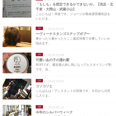
「もしも」を想定できるかできないか。【洗足・北
千束・大岡山・武蔵小山】
こんにちは！岸波です。ジョージが救命講習優良証を
いただき...
2016/10/26
237
〜ヴィーナスタンゴステップボブ〜
寒かったり暑かったりここ最近何着て仕事していいか
悩みます...
2016/10/08
231
可愛いあの子の濡れ髪
ROPIです。最近個人的に気になってたスタイリング剤
です。当...
2016/10/01
225
コソコソと
こんばんは！アシスタントの宮前です。今日から10月
に入りま...
2016/09/16
200
今年のシルバーウィーク