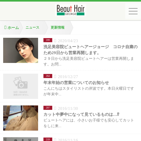
ホーム
ニュース
更新情報
2020/04/23
209
洗足美容院ビュートヘアージョージ コロナ自粛の
ため29日から営業再開します。
２９日から洗足美容院ビュートヘアーは営業再開しま
す。お問...
2016/12/27
264
年末年始の営業についてのお知らせ
こんにちはスタイリストの岸波です。本日火曜日です
が年末中...
2016/11/30
297
カット中夢中になって見ているものは…⁉️
ビュートヘアには、小さいお子様でも安心してカット
をしに来...
2016/11/16
219