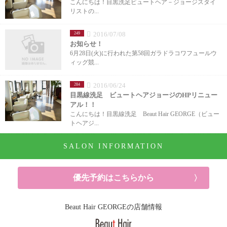
こんにちは！目黒洗足ビュートヘア－ジョージスタイ
リストの...
2016/07/08
249
お知らせ！
6月28日(火)に行われた第58回ガラドラコワフュールウ
ィッグ競...
2016/06/24
284
目黒線洗足 ビュートヘアジョージのHPリニュー
アル！！
こんにちは！目黒線洗足 Beaut Hair GEORGE（ビュー
トヘアジ...
SALON INFORMATION
優先予約はこちらから
Beaut Hair GEORGEの店舗情報