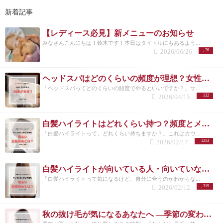
新着記事
【レディース必見】新メニューのお知らせ
みなさんこんにちは！鈴木です！本日はタイトルにもあるよう...
2026/06/26
76
ヘッドスパはどのくらいの頻度が理想？女性に多い悩みと正しい通い方
「ヘッドスパってどのくらいの頻度でやるといいですか？」サ...
2026/04/15
132
白髪ハイライトはどれくらい持つ？頻度とメンテナンスの目安を解説
「白髪ハイライトって、どれくらい持ちますか？」これはカウ...
2026/02/17
1253
白髪ハイライトが向いている人・向いていない人｜後悔しない選び方 洗足
「白髪ハイライトって気になるけど、自分に合うのかわからな...
2026/02/12
319
秋の抜け毛が気になるあなたへ ―季節の変わり目に必要な頭皮ケアとは―