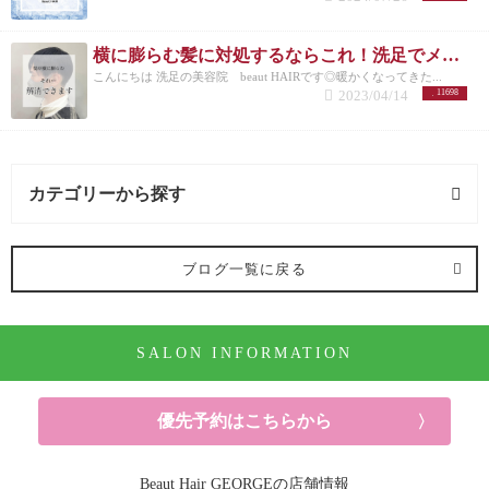
横に膨らむ髪に対処するならこれ！洗足でメンズカットが得意な美容院が紹介◎
こんにちは 洗足の美容院 beaut HAIRです◎暖かくなってきた...
2023/04/14
11698
カテゴリーから探す
オススメメニュー (122記事)
ブログ一覧に戻る
ヘアカラー (91記事)
SALON INFORMATION
パーマ (10記事)
ヘアケア (52記事)
優先予約はこちらから
シャンプー (6記事)
Beaut Hair GEORGEの店舗情報