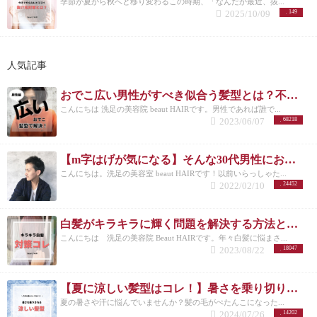
季節が夏から秋へと移り変わるこの時期、「なんだか最近、抜...
2025/10/09
149
人気記事
おでこ広い男性がすべき似合う髪型とは？不向きなメンズスタイルも紹介！
こんにちは 洗足の美容院 beaut HAIRです。男性であれば誰で...
2023/06/07
68218
【m字はげが気になる】そんな30代男性におすすめの髪型3選！
こんにちは。洗足の美容室 beaut HAIRです！以前いらっしゃた...
2022/02/10
24452
白髪がキラキラに輝く問題を解決する方法とは？白髪を活かしたカラーも紹介
こんにちは 洗足の美容院 Beaut HAIRです。年々白髪に悩まさ...
2023/08/22
18047
【夏に涼しい髪型はコレ！】暑さを乗り切りたいメンズさんにオススメの髪型とは？
夏の暑さや汗に悩んでいませんか？髪の毛がぺたんこになった...
2024/07/26
14202