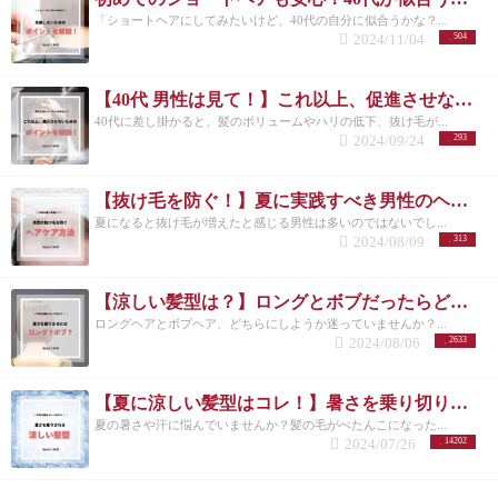
「ショートヘアにしてみたいけど、40代の自分に似合うかな？...
2024/11/04
504
【40代 男性は見て！】これ以上、促進させない薄毛予防の方法を美容師が解説！
40代に差し掛かると、髪のボリュームやハリの低下、抜け毛が...
2024/09/24
293
【抜け毛を防ぐ！】夏に実践すべき男性のヘアケア方法とは？
夏になると抜け毛が増えたと感じる男性は多いのではないでし...
2024/08/09
313
【涼しい髪型は？】ロングとボブだったらどっちが良い？/洗足/美容院
ロングヘアとボブヘア、どちらにしようか迷っていませんか？...
2024/08/06
2633
【夏に涼しい髪型はコレ！】暑さを乗り切りたいメンズさんにオススメの髪型とは？
夏の暑さや汗に悩んでいませんか？髪の毛がぺたんこになった...
2024/07/26
14202