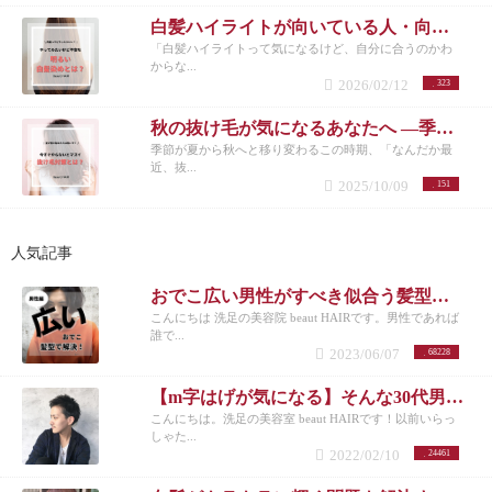
白髪ハイライトが向いている人・向いていない人｜後悔しない選び方 洗足
「白髪ハイライトって気になるけど、自分に合うのかわ
からな...
2026/02/12
323
秋の抜け毛が気になるあなたへ ―季節の変わり目に必要な頭皮ケアとは―
季節が夏から秋へと移り変わるこの時期、「なんだか最
近、抜...
2025/10/09
151
人気記事
おでこ広い男性がすべき似合う髪型とは？不向きなメンズスタイルも紹介！
こんにちは 洗足の美容院 beaut HAIRです。男性であれば
誰で...
2023/06/07
68228
【m字はげが気になる】そんな30代男性におすすめの髪型3選！
こんにちは。洗足の美容室 beaut HAIRです！以前いらっ
しゃた...
2022/02/10
24461