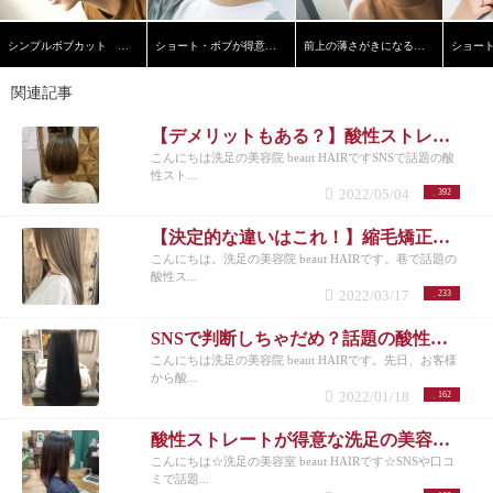
シンプルボブカット 洗足美容院ビュートヘアー
ショート・ボブが得意 洗足 西小山 北千束 大岡山
前上の薄さがきになる方へ 30代から50代の方へ ショートボ
関連記事
【デメリットもある？】酸性ストレートとは？洗足で口コミの多い美容院が解説！
こんにちは洗足の美容院 beaut HAIRですSNSで話題の酸
性スト...
2022/05/04
392
【決定的な違いはこれ！】縮毛矯正と酸性ストレートの違いって何？
こんにちは。洗足の美容院 beaut HAIRです。巷で話題の
酸性ス...
2022/03/17
233
SNSで判断しちゃだめ？話題の酸性ストレートのメリットとデメリットとは？
こんにちは洗足の美容院 beaut HAIRです。先日、お客様
から酸...
2022/01/18
162
酸性ストレートが得意な洗足の美容室がメリットを解説します！
こんにちは☆洗足の美容室 beaut HAIRです☆SNSや口コ
ミで話題...