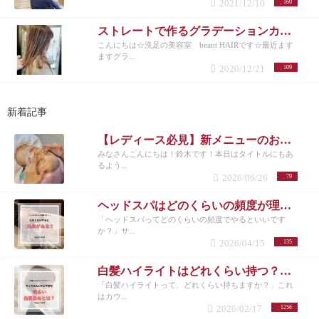
2021/12/10
160
ストレートで作るグラデーションカラーは密かに注目されています☆
こんにちは☆洗足の美容室 beaut HAIRです☆最近ます
ますグラ...
2020/12/21
109
新着記事
【レディース必見】新メニューのお知らせ
みなさんこんにちは！鈴木です！本日はタイトルにもあ
るよう...
2026/06/26
79
ヘッドスパはどのくらいの頻度が理想？女性に多い悩みと正しい通い方
「ヘッドスパってどのくらいの頻度でやるといいです
か？」サ...
2026/04/15
135
白髪ハイライトはどれくらい持つ？頻度とメンテナンスの目安を解説
「白髪ハイライトって、どれくらい持ちますか？」これ
はカウ...
2026/02/17
1256