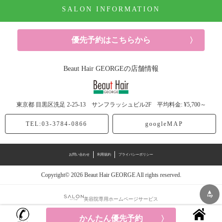
SALON INFORMATION
パーマ (7記事)
ヘアケア (38記事)
優先予約はこちらから
シャンプー (2記事)
Beaut Hair GEORGEの店舗情報
ヘッドスパ (4記事)
東京都
目黒区洗足
2-25-13 サンフラッシュビル2F
平均料金: ¥5,700～
トリートメント (17記事)
TEL:03-3784-0866
googleMAP
スタイリング剤 (3記事)
お問い合わせ
利用規約
プライバシーポリシー
美容 (93記事)
Copyright© 2026 Beaut Hair GEORGE All rights reserved.
メンズ (44記事)
▲
top
美容院専用ホームページサービス
ヘアセット (4記事)
かんたん優先予約