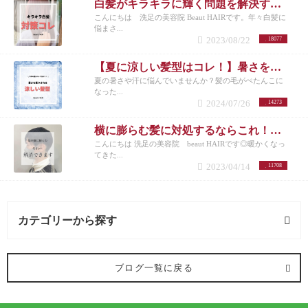
白髪がキラキラに輝く問題を解決する方法とは？白髪を活かしたカラーも紹介
こんにちは 洗足の美容院 Beaut HAIRです。年々白髪に
悩まさ...
2023/08/22
18077
【夏に涼しい髪型はコレ！】暑さを乗り切りたいメンズさんにオススメの髪型とは？
夏の暑さや汗に悩んでいませんか？髪の毛がぺたんこに
なった...
2024/07/26
14273
横に膨らむ髪に対処するならこれ！洗足でメンズカットが得意な美容院が紹介◎
こんにちは 洗足の美容院 beaut HAIRです◎暖かくなっ
てきた...
2023/04/14
11708
カテゴリーから探す
オススメメニュー (99記事)
ブログ一覧に戻る
ヘアカラー (79記事)