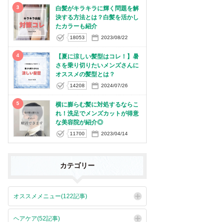
3
白髪がキラキラに輝く問題を解
決する方法とは？白髪を活かし
たカラーも紹介
18053
2023/08/22
4
【夏に涼しい髪型はコレ！】暑
さを乗り切りたいメンズさんに
オススメの髪型とは？
14208
2024/07/26
5
横に膨らむ髪に対処するならこ
れ！洗足でメンズカットが得意
な美容院が紹介◎
11700
2023/04/14
カテゴリー
オススメメニュー(122記事)
ヘアケア(52記事)