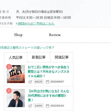
月、火(月が祝日の場合は翌水曜日)
平日/土 9:30～18:30 日/祝日 9:00～18:00
WEBからのご予約はこちら
縮毛矯正と酸性ストレートの違いって何？
新着記事
関連記事
人気記事
1
おでこ広い男性がすべき似合う
髪型とは？不向きなメンズスタ
イルも紹介！
68225
2023/06/07
2
【m字はげが気になる】そんな
30代男性におすすめの髪型3
選！
24453
2022/02/10