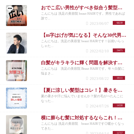
おでこ広い男性がすべき似合う髪型とは？不向きなメンズスタイルも紹介！
こんにちは 洗足の美容院 beaut HAIRです。男性であれば
誰で...
2023/06/07
68239
【m字はげが気になる】そんな30代男性におすすめの髪型3選！
こんにちは。洗足の美容室 beaut HAIRです！以前いらっ
しゃた...
2022/02/10
24471
白髪がキラキラに輝く問題を解決する方法とは？白髪を活かしたカラーも紹介
こんにちは 洗足の美容院 Beaut HAIRです。年々白髪に
悩まさ...
2023/08/22
18111
【夏に涼しい髪型はコレ！】暑さを乗り切りたいメンズさんにオススメの髪型とは？
夏の暑さや汗に悩んでいませんか？髪の毛がぺたんこに
なった...
2024/07/26
14330
横に膨らむ髪に対処するならこれ！洗足でメンズカットが得意な美容院が紹介◎
こんにちは 洗足の美容院 beaut HAIRです◎暖かくなっ
てきた...
2023/04/14
11717