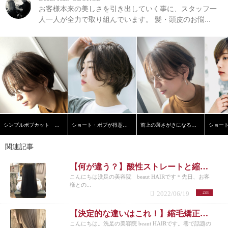
お客様本来の美しさを引き出していく事に、スタッフ一
人一人が全力で取り組んでいます。 髪・頭皮のお悩...
シンプルボブカット 洗足美容院ビュートヘアー
ショート・ボブが得意 洗足 西小山 北千束 大岡山
前上の薄さがきになる方へ 30代から50代の方へ ショートボ
関連記事
【何が違う？】酸性ストレートと縮毛矯正の違いとは?
こんにちは洗足の美容院 beaut HAIRです＊先日、お客
様との...
2022/06/19
234
【決定的な違いはこれ！】縮毛矯正と酸性ストレートの違いって何？
こんにちは。洗足の美容院 beaut HAIRです。巷で話題の