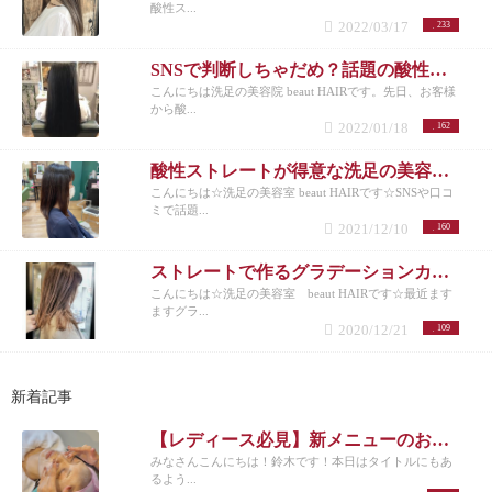
酸性ス...
2022/03/17
233
SNSで判断しちゃだめ？話題の酸性ストレートのメリットとデメリットとは？
こんにちは洗足の美容院 beaut HAIRです。先日、お客様
から酸...
2022/01/18
162
酸性ストレートが得意な洗足の美容室がメリットを解説します！
こんにちは☆洗足の美容室 beaut HAIRです☆SNSや口コ
ミで話題...
2021/12/10
160
ストレートで作るグラデーションカラーは密かに注目されています☆
こんにちは☆洗足の美容室 beaut HAIRです☆最近ます
ますグラ...
2020/12/21
109
新着記事
【レディース必見】新メニューのお知らせ
みなさんこんにちは！鈴木です！本日はタイトルにもあ
るよう...