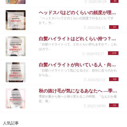
2026/06/26
83
ヘッドスパはどのくらいの頻度が理想？女性に多い悩みと正しい通い方
「ヘッドスパってどのくらいの頻度でやるといいです
か？」サ...
2026/04/15
137
白髪ハイライトはどれくらい持つ？頻度とメンテナンスの目安を解説
「白髪ハイライトって、どれくらい持ちますか？」これ
はカウ...
2026/02/17
1256
白髪ハイライトが向いている人・向いていない人｜後悔しない選び方 洗足
「白髪ハイライトって気になるけど、自分に合うのかわ
からな...
2026/02/12
326
秋の抜け毛が気になるあなたへ ―季節の変わり目に必要な頭皮ケアとは―
季節が夏から秋へと移り変わるこの時期、「なんだか最
近、抜...
2025/10/09
151
人気記事