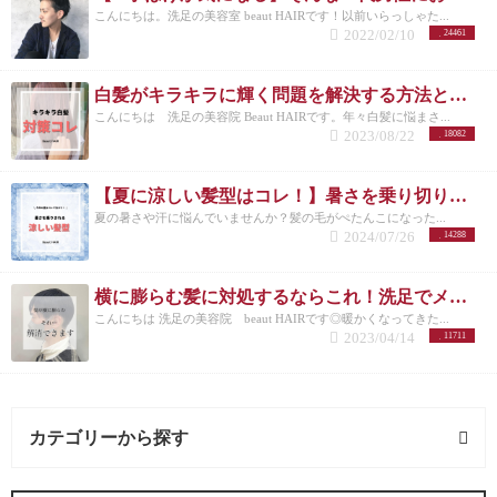
こんにちは。洗足の美容室 beaut HAIRです！以前いらっしゃた...
2022/02/10
24461
白髪がキラキラに輝く問題を解決する方法とは？白髪を活かしたカラーも紹介
こんにちは 洗足の美容院 Beaut HAIRです。年々白髪に悩まさ...
2023/08/22
18082
【夏に涼しい髪型はコレ！】暑さを乗り切りたいメンズさんにオススメの髪型とは？
夏の暑さや汗に悩んでいませんか？髪の毛がぺたんこになった...
2024/07/26
14288
横に膨らむ髪に対処するならこれ！洗足でメンズカットが得意な美容院が紹介◎
こんにちは 洗足の美容院 beaut HAIRです◎暖かくなってきた...
2023/04/14
11711
カテゴリーから探す
オススメメニュー (122記事)