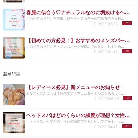
春服に似合う♡ナチュラルなのに垢抜けるヘアカラー特集
この記事の見どころ春服に似合うヘアカラーの色味春色を長持...
2025/02/27
263
【初めての方必見！】おすすめのメンズパーマスタイルとは？/洗足
この記事の見どころ・メンズパーマが初めての方に おすすめ...
2025/01/15
176
新着記事
【レディース必見】新メニューのお知らせ
みなさんこんにちは！鈴木です！本日はタイトルにもあるよう...
2026/06/26
79
ヘッドスパはどのくらいの頻度が理想？女性に多い悩みと正しい通い方
「ヘッドスパってどのくらいの頻度でやるといいですか？」サ...
2026/04/15
135