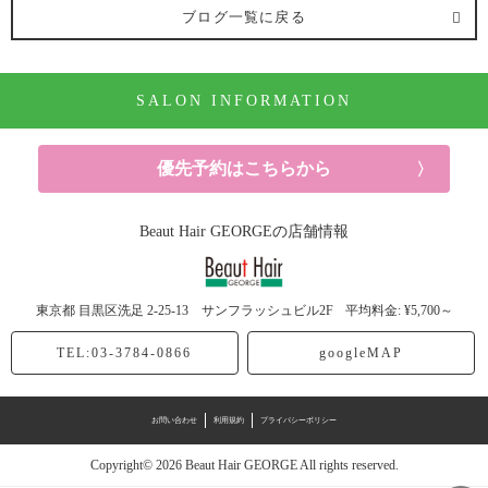
ブログ一覧に戻る
ヘアカラー (91記事)
SALON INFORMATION
パーマ (10記事)
ヘアケア (52記事)
優先予約はこちらから
シャンプー (6記事)
Beaut Hair GEORGEの店舗情報
ヘッドスパ (5記事)
東京都
目黒区洗足
2-25-13 サンフラッシュビル2F
平均料金: ¥5,700～
トリートメント (20記事)
TEL:03-3784-0866
googleMAP
スタイリング剤 (6記事)
お問い合わせ
利用規約
プライバシーポリシー
ドライヤー (1記事)
Copyright© 2026 Beaut Hair GEORGE All rights reserved.
休日 (13記事)