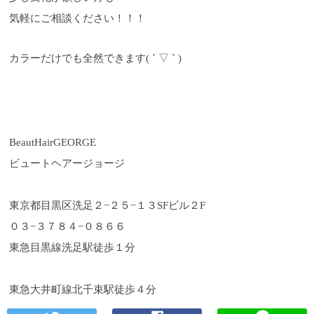
気軽にご相談ください！！！
カラーだけでも全然できます( ´ ▽ ` )
BeautHairGEORGE
ビュートヘアージョージ
東京都目黒区洗足２
−
２５
−
１３
SF
ビル２
F
０３
−
３７８４
−
０８６６
東急目黒線洗足駅徒歩１分
東急大井町線北千束駅徒歩４分