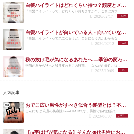
白髪ハイライトはどれくらい持つ？頻度とメンテナンスの目安を解説
「白髪ハイライトって、どれくらい持ちますか？」これはカウ...
2026/02/17
1256
白髪ハイライトが向いている人・向いていない人｜後悔しない選び方 洗足
「白髪ハイライトって気になるけど、自分に合うのかわからな...
2026/02/12
323
秋の抜け毛が気になるあなたへ ―季節の変わり目に必要な頭皮ケアとは―
季節が夏から秋へと移り変わるこの時期、「なんだか最近、抜...
2025/10/09
151
人気記事
おでこ広い男性がすべき似合う髪型とは？不向きなメンズスタイルも紹介！
こんにちは 洗足の美容院 beaut HAIRです。男性であれば誰で...
2023/06/07
68231
【m字はげが気になる】そんな30代男性におすすめの髪型3選！