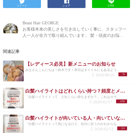
ツイート
シェア
LINE
Beaut Hair GEORGE
お客様本来の美しさを引き出していく事に、スタッフ一
人一人が全力で取り組んでいます。 髪・頭皮のお悩...
関連記事
【レディース必見】新メニューのお知らせ
みなさんこんにちは！鈴木です！本日はタイトルにもあるよう...
2026/06/26
79
白髪ハイライトはどれくらい持つ？頻度とメンテナンスの目安を解説
「白髪ハイライトって、どれくらい持ちますか？」これはカウ...
2026/02/17
1256
白髪ハイライトが向いている人・向いていない人｜後悔しない選び方 洗足
「白髪ハイライトって気になるけど、自分に合うのかわからな...
2026/02/12
323