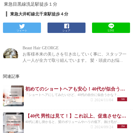
東急目黒線洗足駅徒歩１分
東急大井町線北千束駅徒歩４分
ツイート
シェア
LINE
Beaut Hair GEORGE
お客様本来の美しさを引き出していく事に、スタッフ一
人一人が全力で取り組んでいます。 髪・頭皮のお悩...
関連記事
初めてのショートヘアも安心！40代が似合う失敗しないスタイル選びガイド
「ショートヘアにしてみたいけど、40代の自分に似合うかな？...
2024/11/04
506
【40代 男性は見て！】これ以上、促進させない薄毛予防の方法を美容師が解説！
40代に差し掛かると、髪のボリュームやハリの低下、抜け毛が...
2024/09/24
294