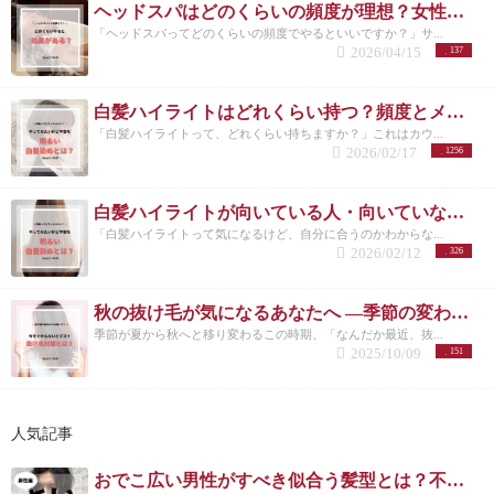
ヘッドスパはどのくらいの頻度が理想？女性に多い悩みと正しい通い方
「ヘッドスパってどのくらいの頻度でやるといいですか？」サ...
2026/04/15
137
白髪ハイライトはどれくらい持つ？頻度とメンテナンスの目安を解説
「白髪ハイライトって、どれくらい持ちますか？」これはカウ...
2026/02/17
1256
白髪ハイライトが向いている人・向いていない人｜後悔しない選び方 洗足
「白髪ハイライトって気になるけど、自分に合うのかわからな...
2026/02/12
326
秋の抜け毛が気になるあなたへ ―季節の変わり目に必要な頭皮ケアとは―
季節が夏から秋へと移り変わるこの時期、「なんだか最近、抜...
2025/10/09
151
人気記事
おでこ広い男性がすべき似合う髪型とは？不向きなメンズスタイルも紹介！