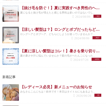
【抜け毛を防ぐ！】夏に実践すべき男性のヘアケア方法とは？
夏になると抜け毛が増えたと感じる男性は多いのではないでし...
2024/08/09
313
【涼しい髪型は？】ロングとボブだったらどっちが良い？/洗足/美容院
ロングヘアとボブヘア、どちらにしようか迷っていませんか？...
2024/08/06
2637
【夏に涼しい髪型はコレ！】暑さを乗り切りたいメンズさんにオススメの髪型とは？
夏の暑さや汗に悩んでいませんか？髪の毛がぺたんこになった...
2024/07/26
14331
新着記事
【レディース必見】新メニューのお知らせ
みなさんこんにちは！鈴木です！本日はタイトルにもあるよう...
2026/06/26
83