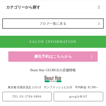
カテゴリーから探す
オススメメニュー (122記事)
ブログ一覧に戻る
ヘアカラー (91記事)
SALON INFORMATION
パーマ (10記事)
ヘアケア (52記事)
優先予約はこちらから
シャンプー (6記事)
Beaut Hair GEORGEの店舗情報
ヘッドスパ (5記事)
東京都
目黒区洗足
2-25-13 サンフラッシュビル2F
平均料金: ¥5,700～
トリートメント (20記事)
TEL:03-3784-0866
googleMAP
スタイリング剤 (6記事)