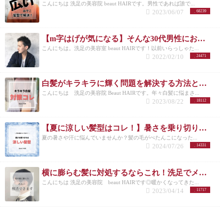
こんにちは 洗足の美容院 beaut HAIRです。男性であれば誰で...
2023/06/07
68239
【m字はげが気になる】そんな30代男性におすすめの髪型3選！
こんにちは。洗足の美容室 beaut HAIRです！以前いらっしゃた...
2022/02/10
24471
白髪がキラキラに輝く問題を解決する方法とは？白髪を活かしたカラーも紹介
こんにちは 洗足の美容院 Beaut HAIRです。年々白髪に悩まさ...
2023/08/22
18112
【夏に涼しい髪型はコレ！】暑さを乗り切りたいメンズさんにオススメの髪型とは？
夏の暑さや汗に悩んでいませんか？髪の毛がぺたんこになった...
2024/07/26
14331
横に膨らむ髪に対処するならこれ！洗足でメンズカットが得意な美容院が紹介◎
こんにちは 洗足の美容院 beaut HAIRです◎暖かくなってきた...
2023/04/14
11717