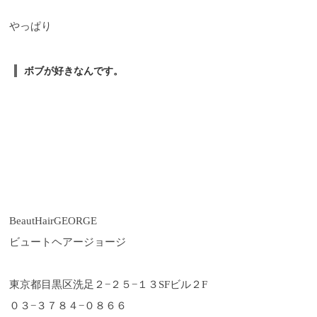
やっぱり
ボブが好きなんです。
BeautHairGEORGE
ビュートヘアージョージ
東京都目黒区洗足２
−
２５
−
１３
SF
ビル２
F
０３
−
３７８４
−
０８６６