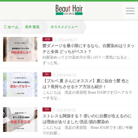
ホーム
吉木 拓也
オススメメニュー
2024/06/17
4226
髪ダメージを最小限にするなら、白髪染めはリタッ
チと全体 どっちがベスト？
白髪染めってどの染め方が良いの？一度気になると、
ずっと気...
2024/04/12
581
【ブルベ 夏 さんにオススメ】夏に似合う髪 色と
は？長持ちさせるケア方法も紹介！
こんにちは 洗足の美容院 Beaut HAIRです◎ヘアカラ
ーするな...
2024/03/11
379
ストレスも関係する？ 若いのに白髪が生えるのに
は理由がありました/洗足/脱白髪染め
こんにちは 洗足の美容院 Beaut HAIRです♪若い年齢
での白髪...