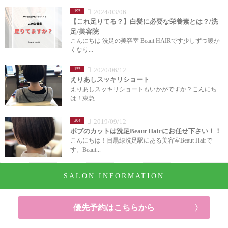
2024/03/06
195
【これ足りてる？】白髪に必要な栄養素とは？/洗
足/美容院
こんにちは 洗足の美容室 Beaut HAIRです少しずつ暖か
くなり...
2020/06/12
155
えりあしスッキリショート
えりあしスッキリショートもいかがですか？こんにち
は！東急...
2019/09/12
204
ボブのカットは洗足Beaut Hairにお任せ下さい！！
こんにちは！目黒線洗足駅にある美容室Beaut Hairで
す。Beaut...
SALON INFORMATION
優先予約はこちらから