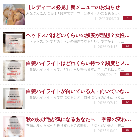
【レディース必見】新メニューのお知らせ
みなさんこんにちは！鈴木です！本日はタイトルにもあるよう...
2026/06/26
80
ヘッドスパはどのくらいの頻度が理想？女性に多い悩みと正しい通い方
「ヘッドスパってどのくらいの頻度でやるといいですか？」サ...
2026/04/15
135
白髪ハイライトはどれくらい持つ？頻度とメンテナンスの目安を解説
「白髪ハイライトって、どれくらい持ちますか？」これはカウ...
2026/02/17
1256
白髪ハイライトが向いている人・向いていない人｜後悔しない選び方 洗足
「白髪ハイライトって気になるけど、自分に合うのかわからな...
2026/02/12
324
秋の抜け毛が気になるあなたへ ―季節の変わり目に必要な頭皮ケアとは―
季節が夏から秋へと移り変わるこの時期、「なんだか最近、抜...
2025/10/09
151