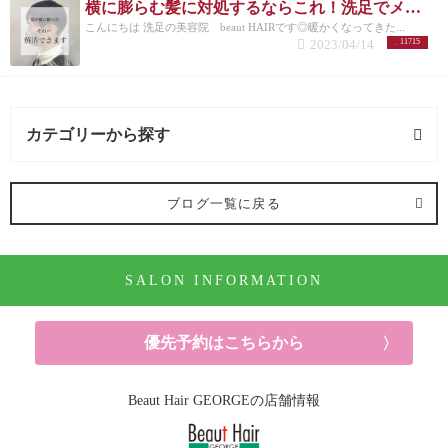
横に膨らむ髪に対処するならこれ！洗足でメンズカットが得意な美容院が紹介◎
こんにちは 洗足の美容院 beaut HAIRです◎暖かくなってきた...
2023/04/14
11715
カテゴリーから探す
オススメメニュー (122記事)
ブログ一覧に戻る
ヘアカラー (91記事)
SALON INFORMATION
パーマ (10記事)
ヘアケア (52記事)
優先予約はこちらから
シャンプー (6記事)
Beaut Hair GEORGEの店舗情報
ヘッドスパ (5記事)