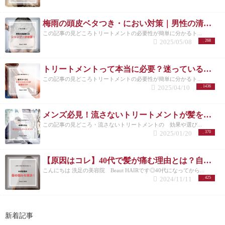
梅雨の頭皮ベタつき・におい対策｜男性の清潔感は炭酸シャンプーで決まる
この記事の見どころトリートメントの必要性が簡単に分かるト...
2025/05/08
268
トリートメントって本当に必要？迷っているあなたに伝えたい効果と理由
この記事の見どころトリートメントの必要性が簡単に分かるト...
2025/04/10
1436
メンズ必見！流さないトリートメントが髪を守る理由とは？/洗足
この記事の見どころ・流さないトリートメントの 効果や選び...
2025/01/20
370
【原因はコレ】40代で髪が痛む理由とは？自宅でできる改善方法も紹介！
こんにちは 洗足の美容院 Beaut HAIRです◎40代になってから...
2024/11/11
425
新着記事