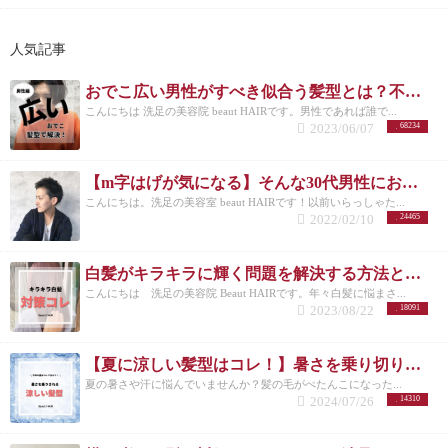
人気記事
おでこ広い男性がすべき似合う髪型とは？不向きなメンズスタイルも紹介！
こんにちは 洗足の美容院 beaut HAIRです。男性であれば誰で...
2023/06/07
68234
【m字はげが気になる】そんな30代男性におすすめの髪型3選！
こんにちは。洗足の美容室 beaut HAIRです！以前いらっしゃた...
2022/02/10
24465
白髪がキラキラに輝く問題を解決する方法とは？白髪を活かしたカラーも紹介
こんにちは 洗足の美容院 Beaut HAIRです。年々白髪に悩まさ...
2023/08/22
18091
【夏に涼しい髪型はコレ！】暑さを乗り切りたいメンズさんにオススメの髪型とは？
夏の暑さや汗に悩んでいませんか？髪の毛がぺたんこになった...
2024/07/26
14310