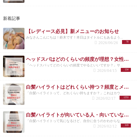
新着記事
【レディース必見】新メニューのお知らせ
みなさんこんにちは！鈴木です！本日はタイトルにもあるよう...
2026/06/26
78
ヘッドスパはどのくらいの頻度が理想？女性に多い悩みと正しい通い方
「ヘッドスパってどのくらいの頻度でやるといいですか？」サ...
2026/04/15
134
白髪ハイライトはどれくらい持つ？頻度とメンテナンスの目安を解説
「白髪ハイライトって、どれくらい持ちますか？」これはカウ...
2026/02/17
1253
白髪ハイライトが向いている人・向いていない人｜後悔しない選び方 洗足
「白髪ハイライトって気になるけど、自分に合うのかわからな...
2026/02/12
319