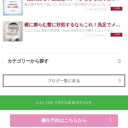
夏の暑さや汗に悩んでいませんか？髪の毛がぺたんこになった...
2024/07/26
14206
横に膨らむ髪に対処するならこれ！洗足でメンズカットが得意な美容院が紹介◎
こんにちは 洗足の美容院 beaut HAIRです◎暖かくなってきた...
2023/04/14
11699
カテゴリーから探す
オススメメニュー (122記事)
ブログ一覧に戻る
ヘアカラー (91記事)
SALON INFORMATION
パーマ (10記事)
ヘアケア (52記事)
優先予約はこちらから