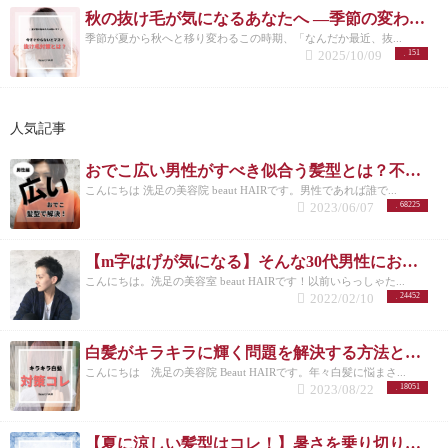
秋の抜け毛が気になるあなたへ ―季節の変わり目に必要な頭皮ケアとは―
季節が夏から秋へと移り変わるこの時期、「なんだか最近、抜...
2025/10/09
151
人気記事
おでこ広い男性がすべき似合う髪型とは？不向きなメンズスタイルも紹介！
こんにちは 洗足の美容院 beaut HAIRです。男性であれば誰で...
2023/06/07
68225
【m字はげが気になる】そんな30代男性におすすめの髪型3選！
こんにちは。洗足の美容室 beaut HAIRです！以前いらっしゃた...
2022/02/10
24452
白髪がキラキラに輝く問題を解決する方法とは？白髪を活かしたカラーも紹介
こんにちは 洗足の美容院 Beaut HAIRです。年々白髪に悩まさ...
2023/08/22
18051
【夏に涼しい髪型はコレ！】暑さを乗り切りたいメンズさんにオススメの髪型とは？