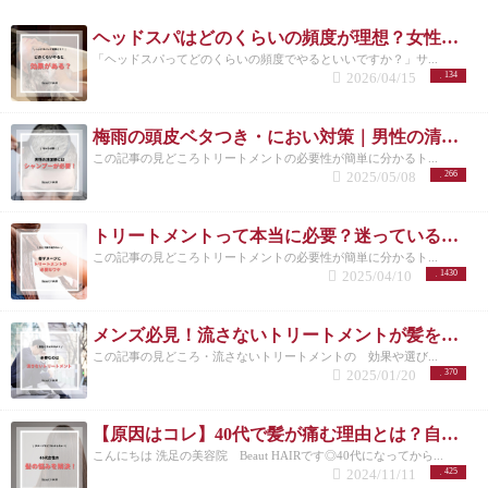
ヘッドスパはどのくらいの頻度が理想？女性に多い悩みと正しい通い方
「ヘッドスパってどのくらいの頻度でやるといいですか？」サ...
2026/04/15
134
梅雨の頭皮ベタつき・におい対策｜男性の清潔感は炭酸シャンプーで決まる
この記事の見どころトリートメントの必要性が簡単に分かるト...
2025/05/08
266
トリートメントって本当に必要？迷っているあなたに伝えたい効果と理由
この記事の見どころトリートメントの必要性が簡単に分かるト...
2025/04/10
1430
メンズ必見！流さないトリートメントが髪を守る理由とは？/洗足
この記事の見どころ・流さないトリートメントの 効果や選び...
2025/01/20
370
【原因はコレ】40代で髪が痛む理由とは？自宅でできる改善方法も紹介！
こんにちは 洗足の美容院 Beaut HAIRです◎40代になってから...
2024/11/11
425