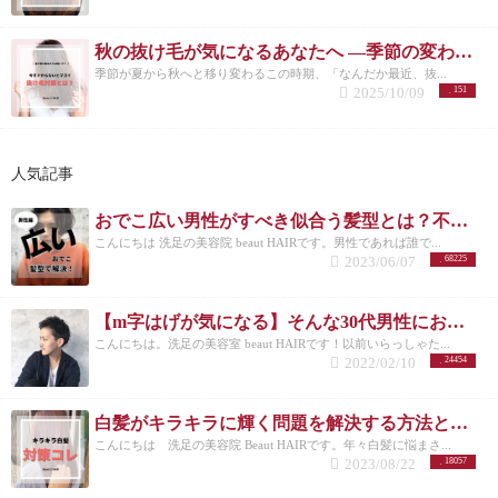
秋の抜け毛が気になるあなたへ ―季節の変わり目に必要な頭皮ケアとは―
季節が夏から秋へと移り変わるこの時期、「なんだか最近、抜...
2025/10/09
151
人気記事
おでこ広い男性がすべき似合う髪型とは？不向きなメンズスタイルも紹介！
こんにちは 洗足の美容院 beaut HAIRです。男性であれば誰で...
2023/06/07
68225
【m字はげが気になる】そんな30代男性におすすめの髪型3選！
こんにちは。洗足の美容室 beaut HAIRです！以前いらっしゃた...
2022/02/10
24454
白髪がキラキラに輝く問題を解決する方法とは？白髪を活かしたカラーも紹介
こんにちは 洗足の美容院 Beaut HAIRです。年々白髪に悩まさ...
2023/08/22
18057