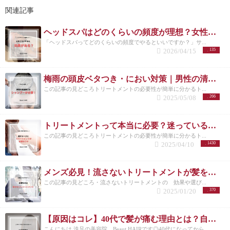
関連記事
ヘッドスパはどのくらいの頻度が理想？女性に多い悩みと正しい通い方
「ヘッドスパってどのくらいの頻度でやるといいですか？」サ...
2026/04/15
135
梅雨の頭皮ベタつき・におい対策｜男性の清潔感は炭酸シャンプーで決まる
この記事の見どころトリートメントの必要性が簡単に分かるト...
2025/05/08
266
トリートメントって本当に必要？迷っているあなたに伝えたい効果と理由
この記事の見どころトリートメントの必要性が簡単に分かるト...
2025/04/10
1430
メンズ必見！流さないトリートメントが髪を守る理由とは？/洗足
この記事の見どころ・流さないトリートメントの 効果や選び...
2025/01/20
370
【原因はコレ】40代で髪が痛む理由とは？自宅でできる改善方法も紹介！
こんにちは 洗足の美容院 Beaut HAIRです◎40代になってから...