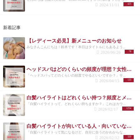
2024/11/11
425
新着記事
【レディース必見】新メニューのお知らせ
みなさんこんにちは！鈴木です！本日はタイトルにもあるよう...
2026/06/26
78
ヘッドスパはどのくらいの頻度が理想？女性に多い悩みと正しい通い方
「ヘッドスパってどのくらいの頻度でやるといいですか？」サ...
2026/04/15
135
白髪ハイライトはどれくらい持つ？頻度とメンテナンスの目安を解説
「白髪ハイライトって、どれくらい持ちますか？」これはカウ...
2026/02/17
1254
白髪ハイライトが向いている人・向いていない人｜後悔しない選び方 洗足
「白髪ハイライトって気になるけど、自分に合うのかわからな...
2026/02/12
320