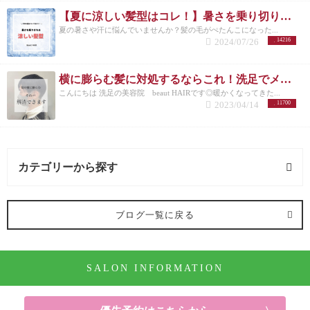
【夏に涼しい髪型はコレ！】暑さを乗り切りたいメンズさんにオススメの髪型とは？
夏の暑さや汗に悩んでいませんか？髪の毛がぺたんこになった...
2024/07/26
14216
横に膨らむ髪に対処するならこれ！洗足でメンズカットが得意な美容院が紹介◎
こんにちは 洗足の美容院 beaut HAIRです◎暖かくなってきた...
2023/04/14
11700
カテゴリーから探す
オススメメニュー (122記事)
ブログ一覧に戻る
ヘアカラー (91記事)
SALON INFORMATION
パーマ (10記事)
ヘアケア (52記事)