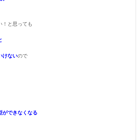
い！と思っても
と
いけない
ので
型ができなくなる