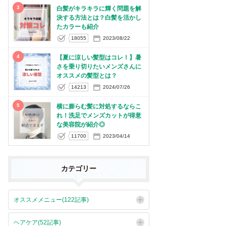
3
白髪がキラキラに輝く問題を解
決する方法とは？白髪を活かし
たカラーも紹介
18055
2023/08/22
4
【夏に涼しい髪型はコレ！】暑
さを乗り切りたいメンズさんに
オススメの髪型とは？
14213
2024/07/26
5
横に膨らむ髪に対処するならこ
れ！洗足でメンズカットが得意
な美容院が紹介◎
11700
2023/04/14
カテゴリー
オススメメニュー(122記事)
ヘアケア(52記事)