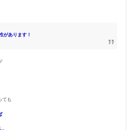
性があります！
が
っても
ば
ん。