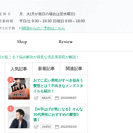
月、火(月が祝日の場合は翌水曜日)
平日/土 9:30～18:30 日/祝日 9:00～18:00
WEBからのご予約はこちら
何が起こる？悩み解決が得意な洗足美容院が解説！
新着記事
関連記事
人気記事
1
おでこ広い男性がすべき似合う
髪型とは？不向きなメンズスタ
イルも紹介！
68225
2023/06/07
2
【m字はげが気になる】そんな
30代男性におすすめの髪型3
選！
24453
2022/02/10