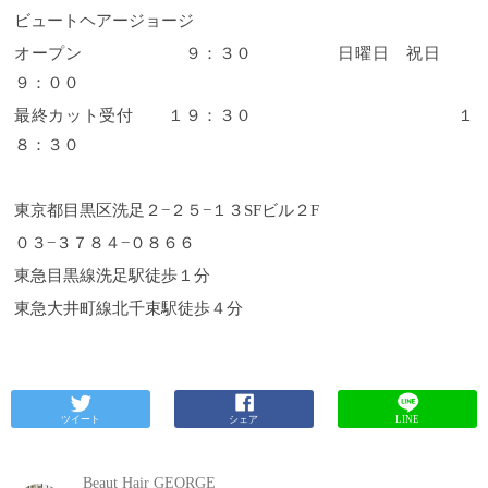
ビュートヘアージョージ
オープン ９：３０ 日曜日 祝日
９：００
最終カット受付 １９：３０ １
８：３０
東京都目黒区洗足２
−
２５
−
１３
SF
ビル２
F
０３
−
３７８４
−
０８６６
東急目黒線洗足駅徒歩１分
東急大井町線北千束駅徒歩４分
ツイート
シェア
LINE
Beaut Hair GEORGE