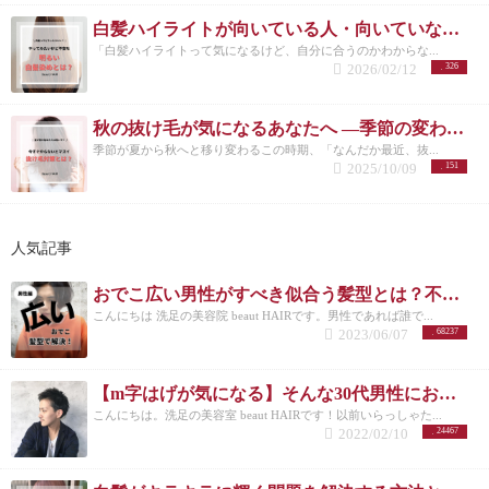
白髪ハイライトが向いている人・向いていない人｜後悔しない選び方 洗足
「白髪ハイライトって気になるけど、自分に合うのかわからな...
2026/02/12
326
秋の抜け毛が気になるあなたへ ―季節の変わり目に必要な頭皮ケアとは―
季節が夏から秋へと移り変わるこの時期、「なんだか最近、抜...
2025/10/09
151
人気記事
おでこ広い男性がすべき似合う髪型とは？不向きなメンズスタイルも紹介！
こんにちは 洗足の美容院 beaut HAIRです。男性であれば誰で...
2023/06/07
68237
【m字はげが気になる】そんな30代男性におすすめの髪型3選！
こんにちは。洗足の美容室 beaut HAIRです！以前いらっしゃた...
2022/02/10
24467