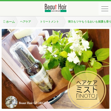
ホーム
ヘアケア
トリートメント
弾力もツヤもうるおいも保護も香
Beaut Hair GEORGE