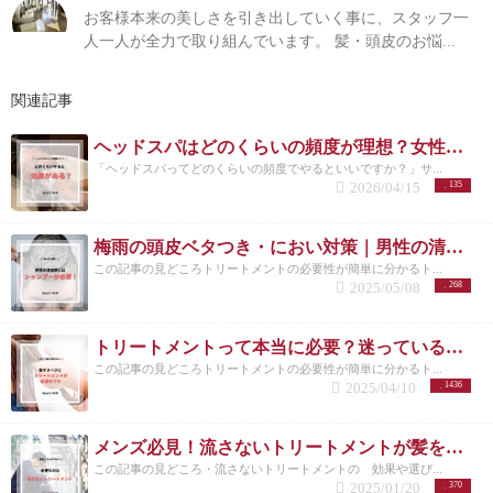
お客様本来の美しさを引き出していく事に、スタッフ一
人一人が全力で取り組んでいます。 髪・頭皮のお悩...
関連記事
ヘッドスパはどのくらいの頻度が理想？女性に多い悩みと正しい通い方
「ヘッドスパってどのくらいの頻度でやるといいですか？」サ...
2026/04/15
135
梅雨の頭皮ベタつき・におい対策｜男性の清潔感は炭酸シャンプーで決まる
この記事の見どころトリートメントの必要性が簡単に分かるト...
2025/05/08
268
トリートメントって本当に必要？迷っているあなたに伝えたい効果と理由
この記事の見どころトリートメントの必要性が簡単に分かるト...
2025/04/10
1436
メンズ必見！流さないトリートメントが髪を守る理由とは？/洗足
この記事の見どころ・流さないトリートメントの 効果や選び...
2025/01/20
370