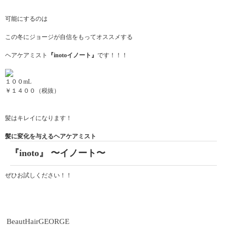
可能にするのは
この冬にジョージが自信をもってオススメする
ヘアケアミスト
『inotoイノート』
です！！！
１００mL
￥１４００（税抜）
髪はキレイになります！
髪に変化を与えるヘアケアミスト
『inoto』 〜イノート〜
ぜひお試しください！！
BeautHairGEORGE