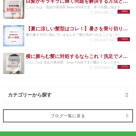
白髪がキラキラに輝く問題を解決する方法とは？白髪を活かしたカラーも紹介
こんにちは 洗足の美容院 Beaut HAIRです。年々白髪に悩まさ...
2023/08/22
18094
【夏に涼しい髪型はコレ！】暑さを乗り切りたいメンズさんにオススメの髪型とは？
夏の暑さや汗に悩んでいませんか？髪の毛がぺたんこになった...
2024/07/26
14314
横に膨らむ髪に対処するならこれ！洗足でメンズカットが得意な美容院が紹介◎
こんにちは 洗足の美容院 beaut HAIRです◎暖かくなってきた...
2023/04/14
11715
カテゴリーから探す
オススメメニュー (122記事)
ブログ一覧に戻る
ヘアカラー (91記事)