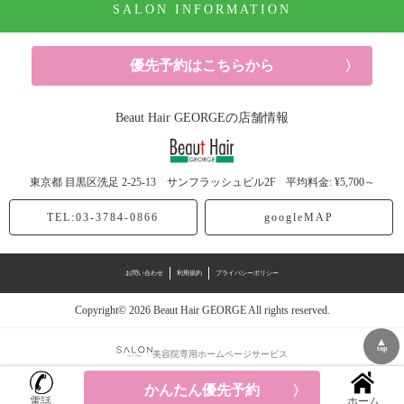
SALON INFORMATION
パーマ (10記事)
ヘアケア (52記事)
優先予約はこちらから
シャンプー (6記事)
Beaut Hair GEORGEの店舗情報
ヘッドスパ (5記事)
東京都
目黒区洗足
2-25-13 サンフラッシュビル2F
平均料金: ¥5,700～
トリートメント (20記事)
TEL:03-3784-0866
googleMAP
スタイリング剤 (6記事)
お問い合わせ
利用規約
プライバシーポリシー
ドライヤー (1記事)
Copyright© 2026 Beaut Hair GEORGE All rights reserved.
休日 (13記事)
▲
top
美容院専用ホームページサービス
研修 (7記事)
かんたん優先予約
電話
ホーム