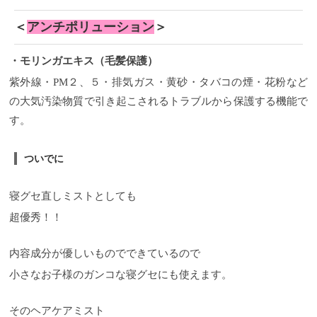
＜
アンチポリューション
＞
・モリンガエキス（毛髪保護）
紫外線・PM２、５・排気ガス・黄砂・タバコの煙・花粉など
の大気汚染物質で引き起こされるトラブルから保護する機能で
す。
ついでに
寝グセ直しミストとしても
超優秀！！
内容成分が優しいものでできているので
小さなお子様のガンコな寝グセにも使えます。
そのヘアケアミスト