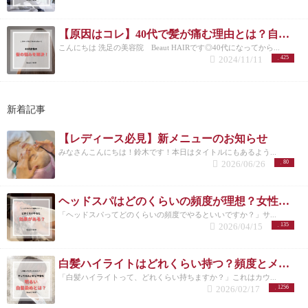
【原因はコレ】40代で髪が痛む理由とは？自宅でできる改善方法も紹介！
こんにちは 洗足の美容院 Beaut HAIRです◎40代になってから...
2024/11/11
425
新着記事
【レディース必見】新メニューのお知らせ
みなさんこんにちは！鈴木です！本日はタイトルにもあるよう...
2026/06/26
80
ヘッドスパはどのくらいの頻度が理想？女性に多い悩みと正しい通い方
「ヘッドスパってどのくらいの頻度でやるといいですか？」サ...
2026/04/15
135
白髪ハイライトはどれくらい持つ？頻度とメンテナンスの目安を解説
「白髪ハイライトって、どれくらい持ちますか？」これはカウ...
2026/02/17
1256