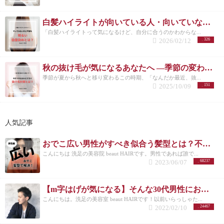
白髪ハイライトが向いている人・向いていない人｜後悔しない選び方 洗足
「白髪ハイライトって気になるけど、自分に合うのかわからな...
2026/02/12
326
秋の抜け毛が気になるあなたへ ―季節の変わり目に必要な頭皮ケアとは―
季節が夏から秋へと移り変わるこの時期、「なんだか最近、抜...
2025/10/09
151
人気記事
おでこ広い男性がすべき似合う髪型とは？不向きなメンズスタイルも紹介！
こんにちは 洗足の美容院 beaut HAIRです。男性であれば誰で...
2023/06/07
68237
【m字はげが気になる】そんな30代男性におすすめの髪型3選！
こんにちは。洗足の美容室 beaut HAIRです！以前いらっしゃた...
2022/02/10
24467