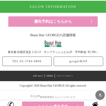
SALON INFORMATION
パーマ (10記事)
ヘアケア (52記事)
優先予約はこちらから
シャンプー (6記事)
Beaut Hair GEORGEの店舗情報
ヘッドスパ (5記事)
東京都
目黒区洗足
2-25-13 サンフラッシュビル2F
平均料金: ¥5,700～
トリートメント (20記事)
TEL:03-3784-0866
googleMAP
スタイリング剤 (6記事)
お問い合わせ
利用規約
プライバシーポリシー
ドライヤー (1記事)
Copyright© 2026 Beaut Hair GEORGE All rights reserved.
休日 (13記事)
▲
top
美容院専用ホームページサービス
研修 (7記事)