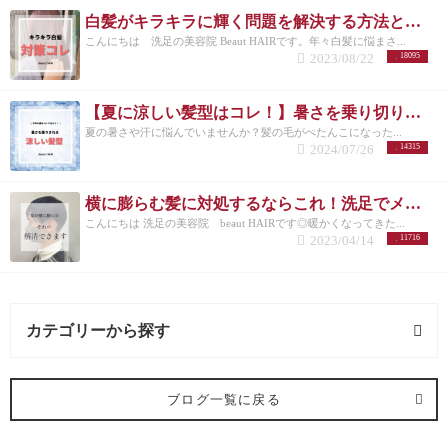
白髪がキラキラに輝く問題を解決する方法とは？白髪を活かしたカラーも紹介
こんにちは 洗足の美容院 Beaut HAIRです。年々白髪に悩まさ...
2023/08/22
18095
【夏に涼しい髪型はコレ！】暑さを乗り切りたいメンズさんにオススメの髪型とは？
夏の暑さや汗に悩んでいませんか？髪の毛がぺたんこになった...
2024/07/26
14315
横に膨らむ髪に対処するならこれ！洗足でメンズカットが得意な美容院が紹介◎
こんにちは 洗足の美容院 beaut HAIRです◎暖かくなってきた...
2023/04/14
11716
カテゴリーから探す
オススメメニュー (122記事)
ブログ一覧に戻る
ヘアカラー (91記事)