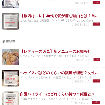
2025/01/20
370
【原因はコレ】40代で髪が痛む理由とは？自宅でできる改善方法も紹介！
こんにちは 洗足の美容院 Beaut HAIRです◎40代になってから...
2024/11/11
425
新着記事
【レディース必見】新メニューのお知らせ
みなさんこんにちは！鈴木です！本日はタイトルにもあるよう...
2026/06/26
80
ヘッドスパはどのくらいの頻度が理想？女性に多い悩みと正しい通い方
「ヘッドスパってどのくらいの頻度でやるといいですか？」サ...
2026/04/15
135
白髪ハイライトはどれくらい持つ？頻度とメンテナンスの目安を解説
「白髪ハイライトって、どれくらい持ちますか？」これはカウ...
2026/02/17
1256