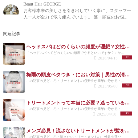
Beaut Hair GEORGE
お客様本来の美しさを引き出していく事に、スタッフ一
人一人が全力で取り組んでいます。 髪・頭皮のお悩...
関連記事
ヘッドスパはどのくらいの頻度が理想？女性に多い悩みと正しい通い方
「ヘッドスパってどのくらいの頻度でやるといいですか？」サ...
2026/04/15
135
梅雨の頭皮ベタつき・におい対策｜男性の清潔感は炭酸シャンプーで決まる
この記事の見どころトリートメントの必要性が簡単に分かるト...
2025/05/08
268
トリートメントって本当に必要？迷っているあなたに伝えたい効果と理由
この記事の見どころトリートメントの必要性が簡単に分かるト...
2025/04/10
1437
メンズ必見！流さないトリートメントが髪を守る理由とは？/洗足
この記事の見どころ・流さないトリートメントの 効果や選び...