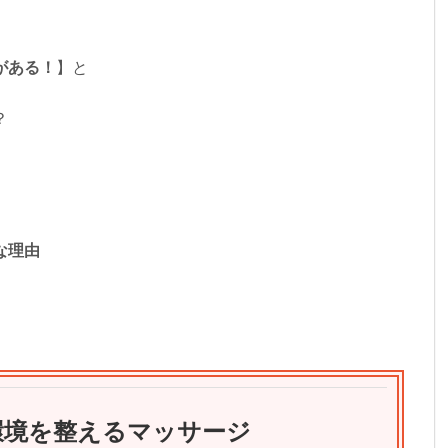
がある！
】と
？
な理由
環境を整えるマッサージ