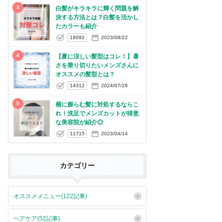
3
白髪がキラキラに輝く問題を解
決する方法とは？白髪を活かし
たカラーも紹介
18092
2023/08/22
4
【夏に涼しい髪型はコレ！】暑
さを乗り切りたいメンズさんに
オススメの髪型とは？
14312
2024/07/26
5
横に膨らむ髪に対処するならこ
れ！洗足でメンズカットが得意
な美容院が紹介◎
11715
2023/04/14
カテゴリー
オススメメニュー(122記事)
ヘアケア(52記事)