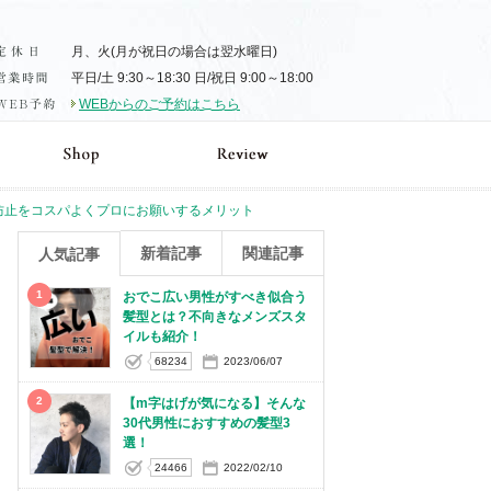
月、火(月が祝日の場合は翌水曜日)
平日/土 9:30～18:30 日/祝日 9:00～18:00
WEBからのご予約はこちら
防止をコスパよくプロにお願いするメリット
新着記事
関連記事
人気記事
1
おでこ広い男性がすべき似合う
髪型とは？不向きなメンズスタ
イルも紹介！
68234
2023/06/07
2
【m字はげが気になる】そんな
30代男性におすすめの髪型3
選！
24466
2022/02/10