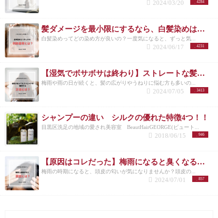
2024/03/20
4284
髪ダメージを最小限にするなら、白髪染めはリタッチと全体 どっちがベスト？
白髪染めってどの染め方が良いの？一度気になると、ずっと気...
2024/06/17
4231
【湿気でボサボサは終わり】ストレートな髪の毛を維持する対策とは？
梅雨や雨の日が続くと、髪の広がりやうねりに悩む方も多いの...
2024/07/05
3413
シャンプーの違い シルクの優れた特徴4つ！！
目黒区洗足の地域の愛され美容室 BeautHairGEORGE(ビュート...
2018/06/15
946
【原因はコレだった】梅雨になると臭くなる頭皮の匂いを緩和する方法とは？オススメアイテムも紹介
梅雨の時期になると、頭皮の匂いが気になりませんか？頭皮の...
2024/07/01
857