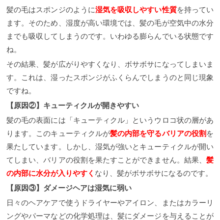
髪の毛はスポンジのように
湿気を吸収しやすい性質
を持ってい
ます。そのため、湿度が高い環境では、髪の毛が空気中の水分
までも吸収してしまうのです。いわゆる膨らんでいる状態です
ね。
その結果、髪が広がりやすくなり、ボサボサになってしまいま
す。これは、湿ったスポンジがふくらんでしまうのと同じ現象
ですね。
【原因②】キューティクルが開きやすい
髪の毛の表面には「キューティクル」というウロコ状の層があ
ります。このキューティクルが
髪の内部を守るバリアの役割
を
果たしています。しかし、湿気が強いとキューティクルが開い
てしまい、バリアの役割を果たすことができません。結果、
髪
の内部に水分が入りやすく
なり、髪がボサボサになるのです。
【原因③】ダメージヘアは湿気に弱い
日々のヘアケアで使うドライヤーやアイロン、またはカラーリ
ングやパーマなどの化学処理は、髪にダメージを与えることが