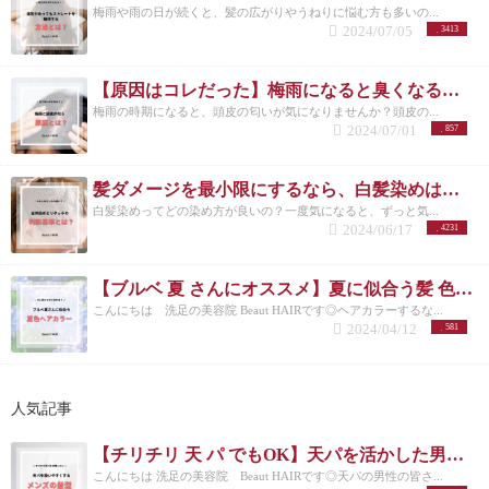
梅雨や雨の日が続くと、髪の広がりやうねりに悩む方も多いの...
2024/07/05
3413
【原因はコレだった】梅雨になると臭くなる頭皮の匂いを緩和する方法とは？オススメアイテムも紹介
梅雨の時期になると、頭皮の匂いが気になりませんか？頭皮の...
2024/07/01
857
髪ダメージを最小限にするなら、白髪染めはリタッチと全体 どっちがベスト？
白髪染めってどの染め方が良いの？一度気になると、ずっと気...
2024/06/17
4231
【ブルベ 夏 さんにオススメ】夏に似合う髪 色とは？長持ちさせるケア方法も紹介！
こんにちは 洗足の美容院 Beaut HAIRです◎ヘアカラーするな...
2024/04/12
581
人気記事
【チリチリ 天 パ でもOK】天パを活かした男性にオススメの髪型を紹介！
こんにちは 洗足の美容院 Beaut HAIRです◎天パの男性の皆さ...