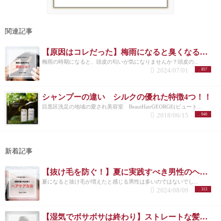
関連記事
【原因はコレだった】梅雨になると臭くなる頭皮の匂いを緩和する方法とは？オススメアイテムも紹介
梅雨の時期になると、頭皮の匂いが気になりませんか？頭皮の...
2024/07/01
857
シャンプーの違い シルクの優れた特徴4つ！！
目黒区洗足の地域の愛され美容室 BeautHairGEORGE(ビュート...
2018/06/15
946
新着記事
【抜け毛を防ぐ！】夏に実践すべき男性のヘアケア方法とは？
夏になると抜け毛が増えたと感じる男性は多いのではないでし...
2024/08/09
313
【湿気でボサボサは終わり】ストレートな髪の毛を維持する対策とは？