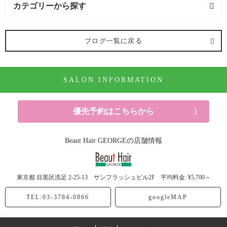
カテゴリーから探す
オススメメニュー (6記事)
ブログ一覧に戻る
ヘアカラー (4記事)
SALON INFORMATION
ヘアケア (3記事)
シャンプー (1記事)
優先予約はこちらから
美容 (4記事)
Beaut Hair GEORGEの店舗情報
メンズ (4記事)
東京都
目黒区洗足
2-25-13 サンフラッシュビル2F
平均料金: ¥5,700～
TEL:03-3784-0866
googleMAP