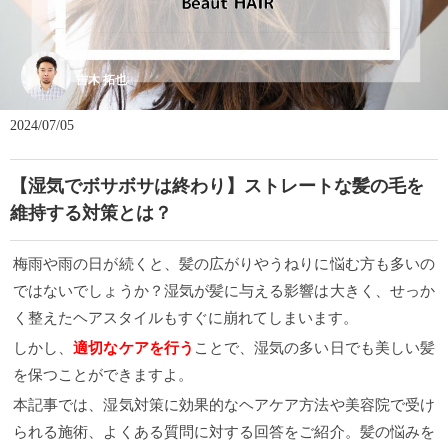
吉木 拓也
2024/07/05
【湿気でボサボサは終わり】ストレートな髪の毛を
維持する対策とは？
梅雨や雨の日が続くと、髪の広がりやうねりに悩む方も多いの
ではないでしょうか？湿気が髪に与える影響は大きく、せっか
く整えたヘアスタイルもすぐに崩れてしまいます。
しかし、
適切なケアを行う
ことで、湿気の多い日でも美しい髪
を保つことができますよ。
本記事では、湿気対策に効果的なヘアケア方法や美容院で受け
られる施術、よくある質問に対する回答をご紹介。髪の悩みを