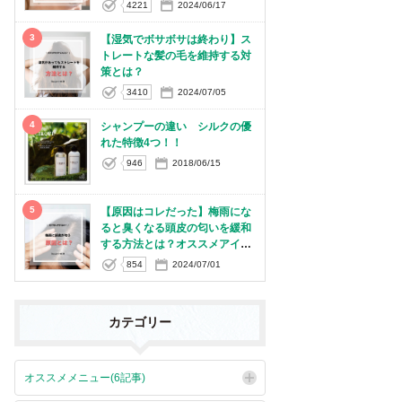
4221
2024/06/17
3
【湿気でボサボサは終わり】ス
トレートな髪の毛を維持する対
策とは？
3410
2024/07/05
4
シャンプーの違い シルクの優
れた特徴4つ！！
946
2018/06/15
5
【原因はコレだった】梅雨にな
ると臭くなる頭皮の匂いを緩和
する方法とは？オススメアイテ
ムも紹介
854
2024/07/01
カテゴリー
オススメメニュー(6記事)