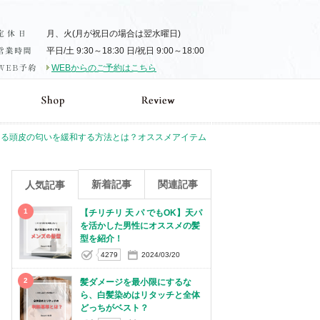
月、火(月が祝日の場合は翌水曜日)
平日/土 9:30～18:30 日/祝日 9:00～18:00
WEBからのご予約はこちら
なる頭皮の匂いを緩和する方法とは？オススメアイテム
新着記事
関連記事
人気記事
1
【チリチリ 天 パ でもOK】天パ
を活かした男性にオススメの髪
型を紹介！
4279
2024/03/20
2
髪ダメージを最小限にするな
ら、白髪染めはリタッチと全体
どっちがベスト？