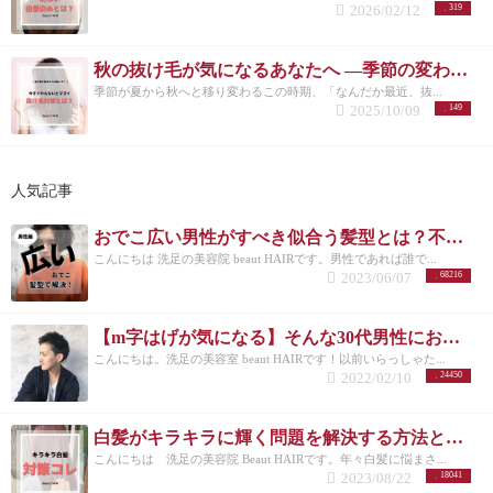
2026/02/12
319
秋の抜け毛が気になるあなたへ ―季節の変わり目に必要な頭皮ケアとは―
季節が夏から秋へと移り変わるこの時期、「なんだか最近、抜...
2025/10/09
149
人気記事
おでこ広い男性がすべき似合う髪型とは？不向きなメンズスタイルも紹介！
こんにちは 洗足の美容院 beaut HAIRです。男性であれば誰で...
2023/06/07
68216
【m字はげが気になる】そんな30代男性におすすめの髪型3選！
こんにちは。洗足の美容室 beaut HAIRです！以前いらっしゃた...
2022/02/10
24450
白髪がキラキラに輝く問題を解決する方法とは？白髪を活かしたカラーも紹介
こんにちは 洗足の美容院 Beaut HAIRです。年々白髪に悩まさ...
2023/08/22
18041