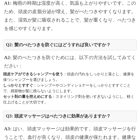
A1:
梅雨の時期は湿度が高く、気温も上がりやすいです。この
ため、頭皮の皮脂分泌が増え、髪がべたつきやすくなります。
また、湿気が髪に吸収されることで、髪が重くなり、べたつき
を感じやすくなります。
Q2: 髪のべたつきを防ぐにはどうすれば良いですか？
A2:
髪のべたつきを防ぐためには、以下の方法を試してみてく
ださい：
頭皮ケアができるシャンプーを使う
：頭皮の汚れをしっかりと落とし、健康を
保つシャンプーを選びましょう。
しっかりとすすぐ
：シャンプーやコンディショナーをしっかりとすすぐこと
で、残留物が髪に残らないようにします。
セット剤の量を控えめにする
：スタイリング剤を使いすぎないようにし、軽く
仕上げることが大切です。
Q3: 頭皮マッサージはべたつきに効果がありますか？
A3:
はい、頭皮マッサージは効果的です。頭皮マッサージを行
うことで、血行が良くなり、頭皮の健康が保たれます。健康な