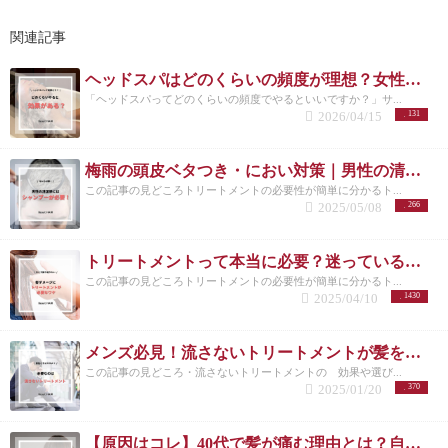
関連記事
ヘッドスパはどのくらいの頻度が理想？女性に多い悩みと正しい通い方
「ヘッドスパってどのくらいの頻度でやるといいですか？」サ...
2026/04/15
131
梅雨の頭皮ベタつき・におい対策｜男性の清潔感は炭酸シャンプーで決まる
この記事の見どころトリートメントの必要性が簡単に分かるト...
2025/05/08
266
トリートメントって本当に必要？迷っているあなたに伝えたい効果と理由
この記事の見どころトリートメントの必要性が簡単に分かるト...
2025/04/10
1430
メンズ必見！流さないトリートメントが髪を守る理由とは？/洗足
この記事の見どころ・流さないトリートメントの 効果や選び...
2025/01/20
370
【原因はコレ】40代で髪が痛む理由とは？自宅でできる改善方法も紹介！