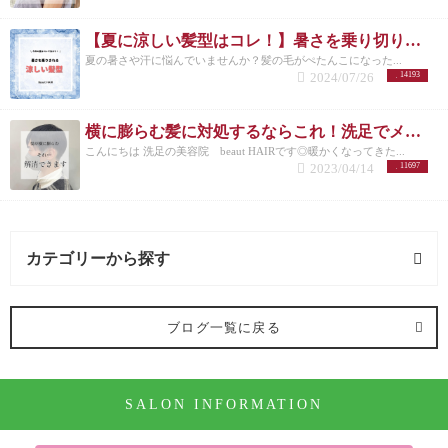
【夏に涼しい髪型はコレ！】暑さを乗り切りたいメンズさんにオススメの髪型とは？
夏の暑さや汗に悩んでいませんか？髪の毛がぺたんこになった...
2024/07/26
14193
横に膨らむ髪に対処するならこれ！洗足でメンズカットが得意な美容院が紹介◎
こんにちは 洗足の美容院 beaut HAIRです◎暖かくなってきた...
2023/04/14
11697
カテゴリーから探す
オススメメニュー (122記事)
ブログ一覧に戻る
ヘアカラー (91記事)
SALON INFORMATION
パーマ (10記事)