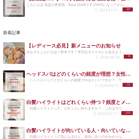
こんにちは 洗足の美容院 Beaut HAIRです◎40代になってから...
2024/11/11
425
新着記事
【レディース必見】新メニューのお知らせ
みなさんこんにちは！鈴木です！本日はタイトルにもあるよう...
2026/06/26
76
ヘッドスパはどのくらいの頻度が理想？女性に多い悩みと正しい通い方
「ヘッドスパってどのくらいの頻度でやるといいですか？」サ...
2026/04/15
131
白髪ハイライトはどれくらい持つ？頻度とメンテナンスの目安を解説
「白髪ハイライトって、どれくらい持ちますか？」これはカウ...
2026/02/17
1253
白髪ハイライトが向いている人・向いていない人｜後悔しない選び方 洗足
「白髪ハイライトって気になるけど、自分に合うのかわからな...