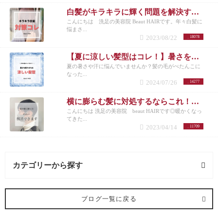
白髪がキラキラに輝く問題を解決する方法とは？白髪を活かしたカラーも紹介
こんにちは 洗足の美容院 Beaut HAIRです。年々白髪に
悩まさ...
2023/08/22
18078
【夏に涼しい髪型はコレ！】暑さを乗り切りたいメンズさんにオススメの髪型とは？
夏の暑さや汗に悩んでいませんか？髪の毛がぺたんこに
なった...
2024/07/26
14277
横に膨らむ髪に対処するならこれ！洗足でメンズカットが得意な美容院が紹介◎
こんにちは 洗足の美容院 beaut HAIRです◎暖かくなっ
てきた...
2023/04/14
11709
カテゴリーから探す
オススメメニュー (6記事)
ブログ一覧に戻る
ヘアカラー (4記事)