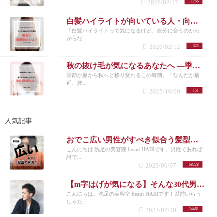
2026/02/17
1256
白髪ハイライトが向いている人・向いていない人｜後悔しない選び方 洗足
「白髪ハイライトって気になるけど、自分に合うのかわ
からな...
2026/02/12
323
秋の抜け毛が気になるあなたへ ―季節の変わり目に必要な頭皮ケアとは―
季節が夏から秋へと移り変わるこの時期、「なんだか最
近、抜...
2025/10/09
151
人気記事
おでこ広い男性がすべき似合う髪型とは？不向きなメンズスタイルも紹介！
こんにちは 洗足の美容院 beaut HAIRです。男性であれば
誰で...
2023/06/07
68228
【m字はげが気になる】そんな30代男性におすすめの髪型3選！
こんにちは。洗足の美容室 beaut HAIRです！以前いらっ
しゃた...
2022/02/10
24461