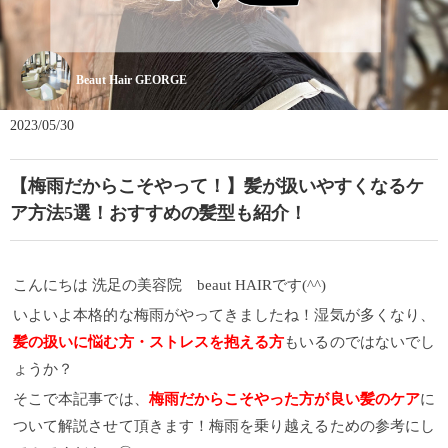
Beaut Hair GEORGE
2023/05/30
【梅雨だからこそやって！】髪が扱いやすくなるケ
ア方法5選！おすすめの髪型も紹介！
こんにちは 洗足の美容院 beaut HAIRです(^^)
いよいよ本格的な梅雨がやってきましたね！湿気が多くなり、
髪の扱いに悩む方・ストレスを抱える方
もいるのではないでし
ょうか？
そこで本記事では、
梅雨だからこそやった方が良い髪のケア
に
ついて解説させて頂きます！梅雨を乗り越えるための参考にし