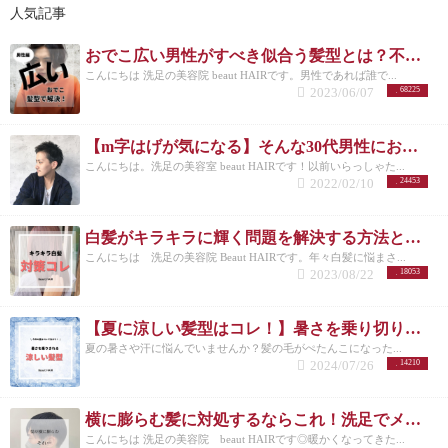
人気記事
おでこ広い男性がすべき似合う髪型とは？不向きなメンズスタイルも紹介！
こんにちは 洗足の美容院 beaut HAIRです。男性であれば誰で...
2023/06/07
68225
【m字はげが気になる】そんな30代男性におすすめの髪型3選！
こんにちは。洗足の美容室 beaut HAIRです！以前いらっしゃた...
2022/02/10
24453
白髪がキラキラに輝く問題を解決する方法とは？白髪を活かしたカラーも紹介
こんにちは 洗足の美容院 Beaut HAIRです。年々白髪に悩まさ...
2023/08/22
18053
【夏に涼しい髪型はコレ！】暑さを乗り切りたいメンズさんにオススメの髪型とは？
夏の暑さや汗に悩んでいませんか？髪の毛がぺたんこになった...
2024/07/26
14210
横に膨らむ髪に対処するならこれ！洗足でメンズカットが得意な美容院が紹介◎
こんにちは 洗足の美容院 beaut HAIRです◎暖かくなってきた...