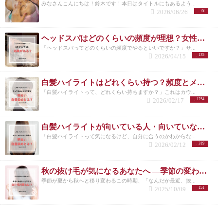
みなさんこんにちは！鈴木です！本日はタイトルにもあるよう...
2026/06/26
78
ヘッドスパはどのくらいの頻度が理想？女性に多い悩みと正しい通い方
「ヘッドスパってどのくらいの頻度でやるといいですか？」サ...
2026/04/15
135
白髪ハイライトはどれくらい持つ？頻度とメンテナンスの目安を解説
「白髪ハイライトって、どれくらい持ちますか？」これはカウ...
2026/02/17
1254
白髪ハイライトが向いている人・向いていない人｜後悔しない選び方 洗足
「白髪ハイライトって気になるけど、自分に合うのかわからな...
2026/02/12
319
秋の抜け毛が気になるあなたへ ―季節の変わり目に必要な頭皮ケアとは―
季節が夏から秋へと移り変わるこの時期、「なんだか最近、抜...
2025/10/09
151