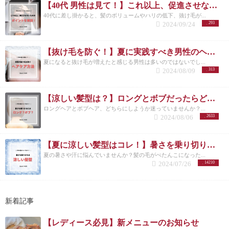
【40代 男性は見て！】これ以上、促進させない薄毛予防の方法を美容師が解説！
40代に差し掛かると、髪のボリュームやハリの低下、抜け毛が...
2024/09/24
293
【抜け毛を防ぐ！】夏に実践すべき男性のヘアケア方法とは？
夏になると抜け毛が増えたと感じる男性は多いのではないでし...
2024/08/09
313
【涼しい髪型は？】ロングとボブだったらどっちが良い？/洗足/美容院
ロングヘアとボブヘア、どちらにしようか迷っていませんか？...
2024/08/06
2633
【夏に涼しい髪型はコレ！】暑さを乗り切りたいメンズさんにオススメの髪型とは？
夏の暑さや汗に悩んでいませんか？髪の毛がぺたんこになった...
2024/07/26
14210
新着記事
【レディース必見】新メニューのお知らせ