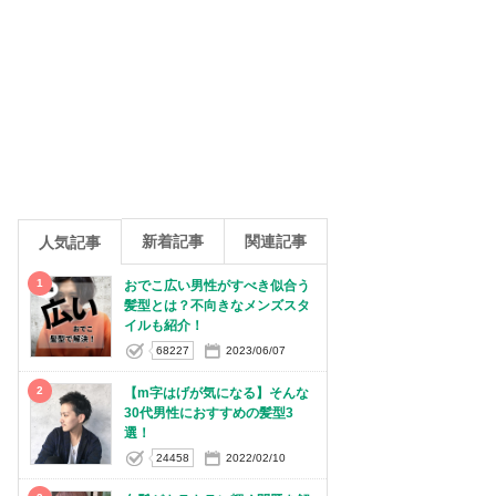
新着記事
関連記事
人気記事
1
おでこ広い男性がすべき似合う
髪型とは？不向きなメンズスタ
イルも紹介！
68227
2023/06/07
2
【m字はげが気になる】そんな
30代男性におすすめの髪型3
選！
24458
2022/02/10