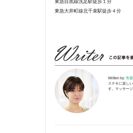
東急目黒線洗足駅徒歩１分
東急大井町線北千束駅徒歩４分
Written by:
市原
ステキに楽しい
す。マッサージ