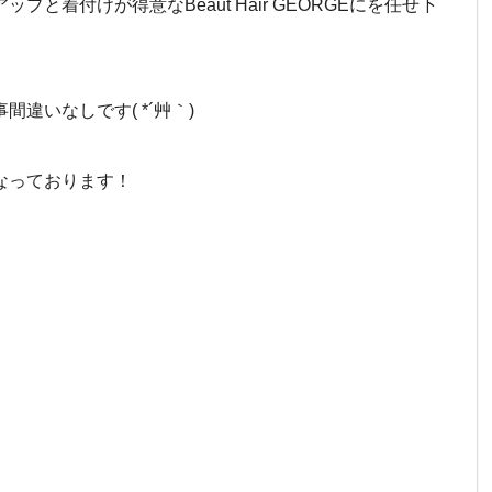
と着付けが得意なBeaut Hair GEORGEにを任せ下
違いなしです( *´艸｀)
なっております！