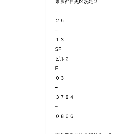
東京都目黒区洗足２
−
２５
−
１３
SF
ビル２
F
０３
−
３７８４
−
０８６６