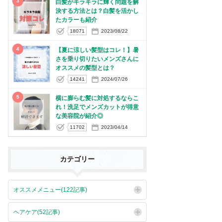
3
白髪がキラキラに輝く問題を解
決する方法とは？白髪を活かし
たカラーも紹介
18071
2023/08/22
4
【夏に涼しい髪型はコレ！】暑
さを乗り切りたいメンズさんに
オススメの髪型とは？
14241
2024/07/26
5
横に膨らむ髪に対処するならこ
れ！洗足でメンズカットが得意
な美容院が紹介◎
11702
2023/04/14
カテゴリー
オススメメニュー(122記事)
ヘアケア(52記事)