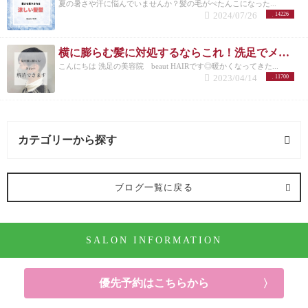
夏の暑さや汗に悩んでいませんか？髪の毛がぺたんこになった...
2024/07/26
14226
横に膨らむ髪に対処するならこれ！洗足でメンズカットが得意な美容院が紹介◎
こんにちは 洗足の美容院 beaut HAIRです◎暖かくなってきた...
2023/04/14
11700
カテゴリーから探す
オススメメニュー (122記事)
ブログ一覧に戻る
ヘアカラー (91記事)
SALON INFORMATION
パーマ (10記事)
ヘアケア (52記事)
優先予約はこちらから