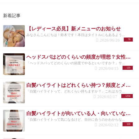
新着記事
【レディース必見】新メニューのお知らせ
みなさんこんにちは！鈴木です！本日はタイトルにもあるよう...
2026/06/26
79
ヘッドスパはどのくらいの頻度が理想？女性に多い悩みと正しい通い方
「ヘッドスパってどのくらいの頻度でやるといいですか？」サ...
2026/04/15
135
白髪ハイライトはどれくらい持つ？頻度とメンテナンスの目安を解説
「白髪ハイライトって、どれくらい持ちますか？」これはカウ...
2026/02/17
1254
白髪ハイライトが向いている人・向いていない人｜後悔しない選び方 洗足
「白髪ハイライトって気になるけど、自分に合うのかわからな...
2026/02/12
320