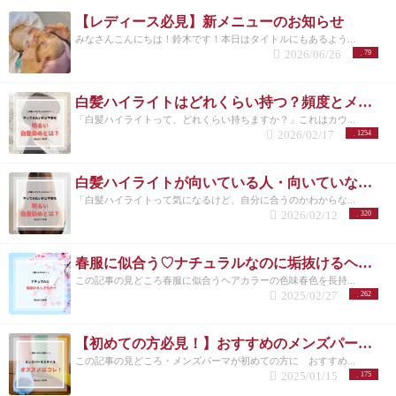
【レディース必見】新メニューのお知らせ
みなさんこんにちは！鈴木です！本日はタイトルにもあるよう...
2026/06/26
79
白髪ハイライトはどれくらい持つ？頻度とメンテナンスの目安を解説
「白髪ハイライトって、どれくらい持ちますか？」これはカウ...
2026/02/17
1254
白髪ハイライトが向いている人・向いていない人｜後悔しない選び方 洗足
「白髪ハイライトって気になるけど、自分に合うのかわからな...
2026/02/12
320
春服に似合う♡ナチュラルなのに垢抜けるヘアカラー特集
この記事の見どころ春服に似合うヘアカラーの色味春色を長持...
2025/02/27
262
【初めての方必見！】おすすめのメンズパーマスタイルとは？/洗足
この記事の見どころ・メンズパーマが初めての方に おすすめ...
2025/01/15
175