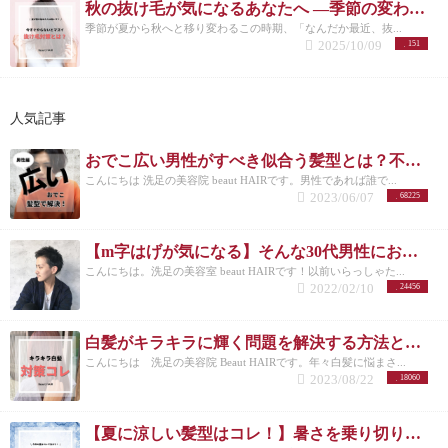
秋の抜け毛が気になるあなたへ ―季節の変わり目に必要な頭皮ケアとは―
季節が夏から秋へと移り変わるこの時期、「なんだか最近、抜...
2025/10/09
151
人気記事
おでこ広い男性がすべき似合う髪型とは？不向きなメンズスタイルも紹介！
こんにちは 洗足の美容院 beaut HAIRです。男性であれば誰で...
2023/06/07
68225
【m字はげが気になる】そんな30代男性におすすめの髪型3選！
こんにちは。洗足の美容室 beaut HAIRです！以前いらっしゃた...
2022/02/10
24456
白髪がキラキラに輝く問題を解決する方法とは？白髪を活かしたカラーも紹介
こんにちは 洗足の美容院 Beaut HAIRです。年々白髪に悩まさ...
2023/08/22
18060
【夏に涼しい髪型はコレ！】暑さを乗り切りたいメンズさんにオススメの髪型とは？