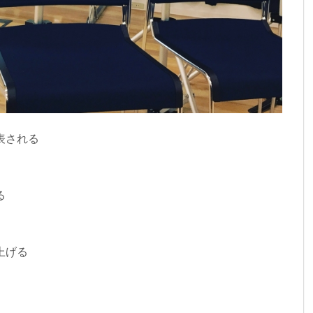
表される
る
上げる