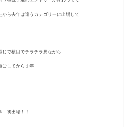
もう地区予選のエントリーが終わってて
たから去年は違うカテゴリーに出場して
感じで横目でチラチラ見ながら
過ごしてから１年
学 初出場！！