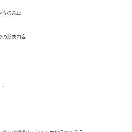
ン等の禁止
での競技内容
方 」