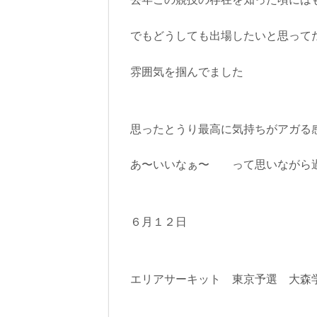
去年この競技の存在を知った頃には
でもどうしても出場したいと思って
雰囲気を掴んでました
思ったとうり最高に気持ちがアガる
あ〜いいなぁ〜 って思いながら
６月１２日
エリアサーキット 東京予選 大森