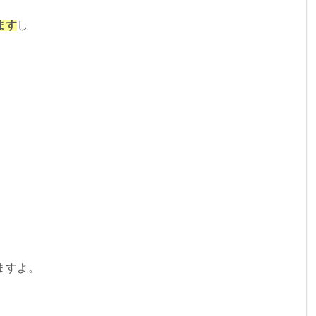
ます
し
ますよ。