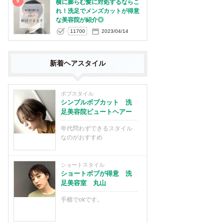
5
横に膨らむ髪に対処するならこ
れ！洗足でメンズカットが得意
な美容院が紹介◎
11700
2023/04/14
新着ヘアスタイル
ボブスタイル
シンプルボブカット 洗
足美容院ビュートヘアー
年代問わずできるスタイル
なのがおすすめ
ショートスタイル
ショートボブが得意 洗
足美容室 丸山
手櫛でokです。