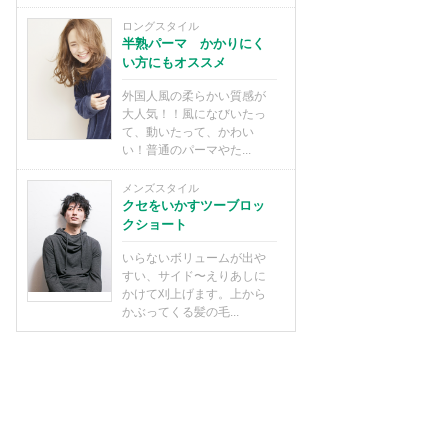
ロングスタイル
半熟パーマ かかりにく
い方にもオススメ
外国人風の柔らかい質感が
大人気！！風になびいたっ
て、動いたって、かわい
い！普通のパーマやた...
メンズスタイル
クセをいかすツーブロッ
クショート
いらないボリュームが出や
すい、サイド〜えりあしに
かけて刈上げます。上から
かぶってくる髪の毛...