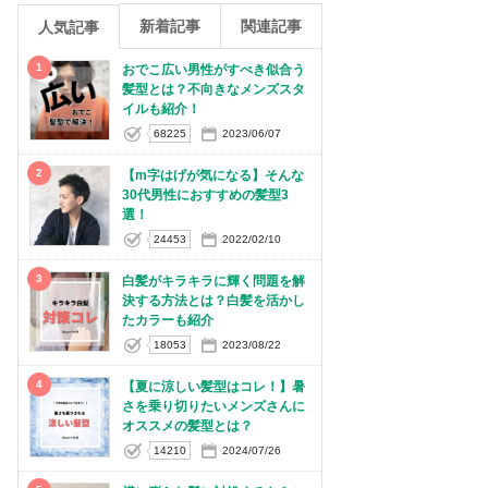
新着記事
関連記事
人気記事
1
おでこ広い男性がすべき似合う
髪型とは？不向きなメンズスタ
イルも紹介！
68225
2023/06/07
2
【m字はげが気になる】そんな
30代男性におすすめの髪型3
選！
24453
2022/02/10
3
白髪がキラキラに輝く問題を解
決する方法とは？白髪を活かし
たカラーも紹介
18053
2023/08/22
4
【夏に涼しい髪型はコレ！】暑
さを乗り切りたいメンズさんに
オススメの髪型とは？
14210
2024/07/26