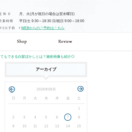
月、火(月が祝日の場合は翌水曜日)
平日/土 9:30～18:30 日/祝日 9:00～18:00
WEBからのご予約はこちら
くてもできる白髪ぼかしとは？施術画像も紹介◎
アーカイブ
2026年08月
日
月
火
水
木
金
土
1
2
3
4
5
6
7
8
9
10
11
12
13
14
15