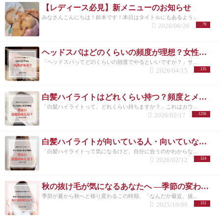
【レディース必見】新メニューのお知らせ
みなさんこんにちは！鈴木です！本日はタイトルにもあるよう...
2026/06/26
79
ヘッドスパはどのくらいの頻度が理想？女性に多い悩みと正しい通い方
「ヘッドスパってどのくらいの頻度でやるといいですか？」サ...
2026/04/15
135
白髪ハイライトはどれくらい持つ？頻度とメンテナンスの目安を解説
「白髪ハイライトって、どれくらい持ちますか？」これはカウ...
2026/02/17
1256
白髪ハイライトが向いている人・向いていない人｜後悔しない選び方 洗足
「白髪ハイライトって気になるけど、自分に合うのかわからな...
2026/02/12
324
秋の抜け毛が気になるあなたへ ―季節の変わり目に必要な頭皮ケアとは―
季節が夏から秋へと移り変わるこの時期、「なんだか最近、抜...
2025/10/09
151