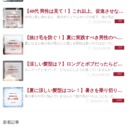
【40代 男性は見て！】これ以上、促進させない薄毛予防の方法を美容師が解説！
40代に差し掛かると、髪のボリュームやハリの低下、抜け毛が...
2024/09/24
293
【抜け毛を防ぐ！】夏に実践すべき男性のヘアケア方法とは？
夏になると抜け毛が増えたと感じる男性は多いのではないでし...
2024/08/09
313
【涼しい髪型は？】ロングとボブだったらどっちが良い？/洗足/美容院
ロングヘアとボブヘア、どちらにしようか迷っていませんか？...
2024/08/06
2637
【夏に涼しい髪型はコレ！】暑さを乗り切りたいメンズさんにオススメの髪型とは？
夏の暑さや汗に悩んでいませんか？髪の毛がぺたんこになった...
2024/07/26
14305
新着記事