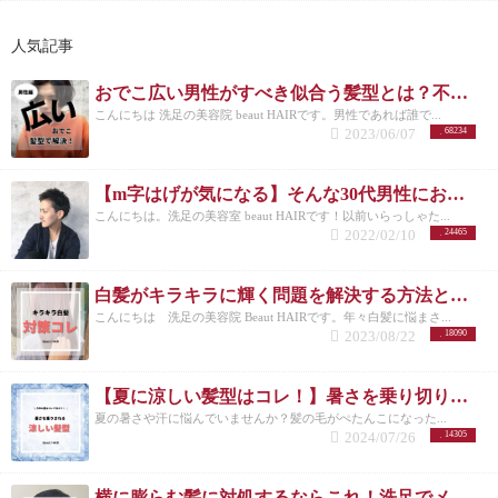
人気記事
おでこ広い男性がすべき似合う髪型とは？不向きなメンズスタイルも紹介！
こんにちは 洗足の美容院 beaut HAIRです。男性であれば誰で...
2023/06/07
68234
【m字はげが気になる】そんな30代男性におすすめの髪型3選！
こんにちは。洗足の美容室 beaut HAIRです！以前いらっしゃた...
2022/02/10
24465
白髪がキラキラに輝く問題を解決する方法とは？白髪を活かしたカラーも紹介
こんにちは 洗足の美容院 Beaut HAIRです。年々白髪に悩まさ...
2023/08/22
18090
【夏に涼しい髪型はコレ！】暑さを乗り切りたいメンズさんにオススメの髪型とは？
夏の暑さや汗に悩んでいませんか？髪の毛がぺたんこになった...
2024/07/26
14305
横に膨らむ髪に対処するならこれ！洗足でメンズカットが得意な美容院が紹介◎