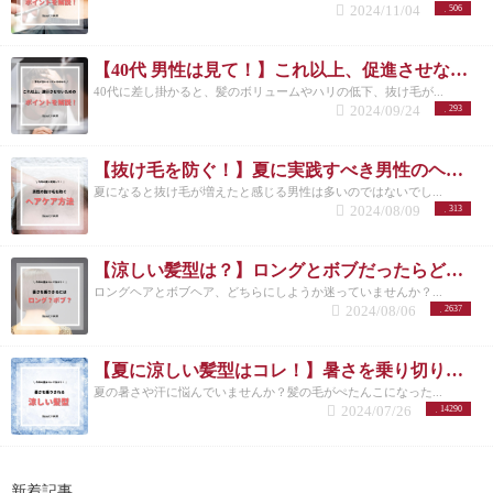
2024/11/04
506
【40代 男性は見て！】これ以上、促進させない薄毛予防の方法を美容師が解説！
40代に差し掛かると、髪のボリュームやハリの低下、抜け毛が...
2024/09/24
293
【抜け毛を防ぐ！】夏に実践すべき男性のヘアケア方法とは？
夏になると抜け毛が増えたと感じる男性は多いのではないでし...
2024/08/09
313
【涼しい髪型は？】ロングとボブだったらどっちが良い？/洗足/美容院
ロングヘアとボブヘア、どちらにしようか迷っていませんか？...
2024/08/06
2637
【夏に涼しい髪型はコレ！】暑さを乗り切りたいメンズさんにオススメの髪型とは？
夏の暑さや汗に悩んでいませんか？髪の毛がぺたんこになった...
2024/07/26
14290
新着記事