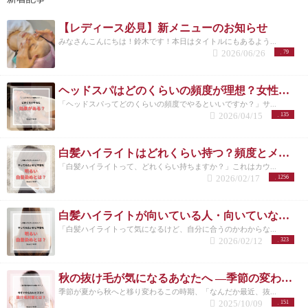
【レディース必見】新メニューのお知らせ
みなさんこんにちは！鈴木です！本日はタイトルにもあるよう...
2026/06/26
79
ヘッドスパはどのくらいの頻度が理想？女性に多い悩みと正しい通い方
「ヘッドスパってどのくらいの頻度でやるといいですか？」サ...
2026/04/15
135
白髪ハイライトはどれくらい持つ？頻度とメンテナンスの目安を解説
「白髪ハイライトって、どれくらい持ちますか？」これはカウ...
2026/02/17
1256
白髪ハイライトが向いている人・向いていない人｜後悔しない選び方 洗足
「白髪ハイライトって気になるけど、自分に合うのかわからな...
2026/02/12
323
秋の抜け毛が気になるあなたへ ―季節の変わり目に必要な頭皮ケアとは―
季節が夏から秋へと移り変わるこの時期、「なんだか最近、抜...
2025/10/09
151