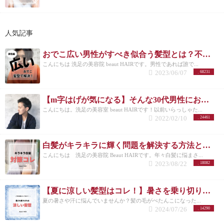
人気記事
おでこ広い男性がすべき似合う髪型とは？不向きなメンズスタイルも紹介！
こんにちは 洗足の美容院 beaut HAIRです。男性であれば誰で...
2023/06/07
68231
【m字はげが気になる】そんな30代男性におすすめの髪型3選！
こんにちは。洗足の美容室 beaut HAIRです！以前いらっしゃた...
2022/02/10
24461
白髪がキラキラに輝く問題を解決する方法とは？白髪を活かしたカラーも紹介
こんにちは 洗足の美容院 Beaut HAIRです。年々白髪に悩まさ...
2023/08/22
18082
【夏に涼しい髪型はコレ！】暑さを乗り切りたいメンズさんにオススメの髪型とは？
夏の暑さや汗に悩んでいませんか？髪の毛がぺたんこになった...
2024/07/26
14290